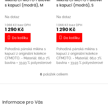
s kapucí (modrá), M
s kapucí (modrá), S
Na dotaz
Na dotaz
1 066 Kč bez DPH
1 066 Kč bez DPH
1 290 Kč
1 290 Kč
Do košíku
Do košíku
Pohodlná pánská mikina s
Pohodlná pánská mikina s
kapucí z originální kolekce
kapucí z originální kolekce
CFMOTO. - Materiál: 66,0 7%
CFMOTO. - Materiál: 66,0 7%
bavlna + 33,93 % polyesterové
bavlna + 33,93 % polyesterové
vlákno - Pohodlná, měkká,
vlákno - Pohodlná, měkká,
nemačkavá tkanina - Obvod
nemačkavá tkanina - Obvod
6
položek celkem
O
kapuce lze regulovat pružnou
kapuce lze regulovat pružnou
v
tkanicí - Velké tištěné logo
tkanicí - Velké tištěné logo
l
Z
CFMOTO na přední straně
CFMOTO na přední straně
á
á
d
p
a
a
Informace pro Vás
c
t