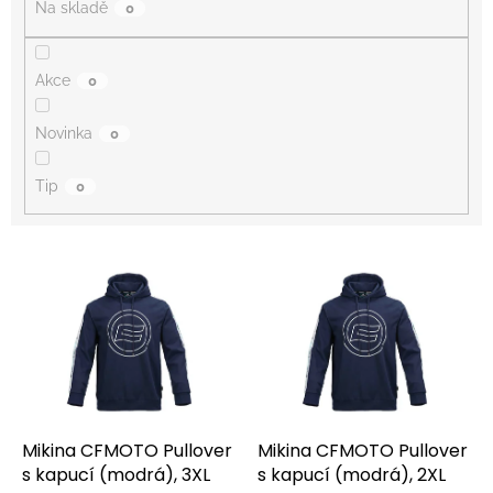
Na skladě
0
Akce
0
Novinka
0
Tip
0
V
ý
p
i
s
p
r
o
d
Mikina CFMOTO Pullover
Mikina CFMOTO Pullover
u
s kapucí (modrá), 3XL
s kapucí (modrá), 2XL