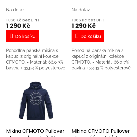
k
t
Na dotaz
Na dotaz
ů
1 066 Kč bez DPH
1 066 Kč bez DPH
1 290 Kč
1 290 Kč
Do košíku
Do košíku
Pohodlná pánská mikina s
Pohodlná pánská mikina s
kapucí z originální kolekce
kapucí z originální kolekce
CFMOTO. - Materiál: 66,0 7%
CFMOTO. - Materiál: 66,0 7%
bavlna + 33,93 % polyesterové
bavlna + 33,93 % polyesterové
vlákno - Pohodlná, měkká,
vlákno - Pohodlná, měkká,
nemačkavá tkanina - Obvod
nemačkavá tkanina - Obvod
kapuce lze regulovat pružnou
kapuce lze regulovat pružnou
tkanicí - Velké tištěné logo
tkanicí - Velké tištěné logo
CFMOTO na přední straně
CFMOTO na přední straně
Mikina CFMOTO Pullover
Mikina CFMOTO Pullover