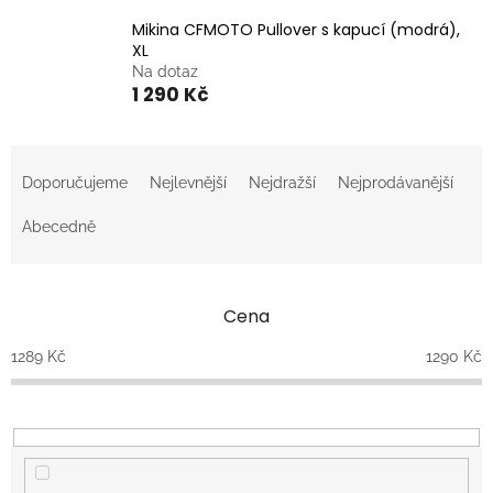
Mikina CFMOTO Pullover s kapucí (modrá),
XL
Na dotaz
1 290 Kč
Ř
a
Doporučujeme
Nejlevnější
Nejdražší
Nejprodávanější
z
e
Abecedně
n
í
p
Cena
r
o
1289
Kč
1290
Kč
d
u
k
t
ů