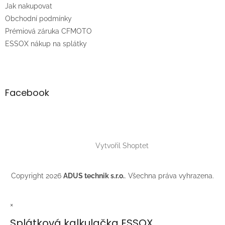
í
Jak nakupovat
í
p
r
Obchodní podmínky
v
Prémiová záruka CFMOTO
k
ESSOX nákup na splátky
y
v
ý
p
i
Facebook
s
u
Vytvořil Shoptet
Copyright 2026
ADUS technik s.r.o.
. Všechna práva vyhrazena.
×
Splátková kalkulačka ESSOX