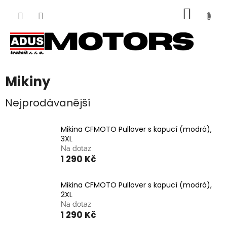
Přejít
NÁKUP
na
obsah
KOŠÍK
Mikiny
Nejprodávanější
Mikina CFMOTO Pullover s kapucí (modrá),
3XL
Na dotaz
1 290 Kč
Mikina CFMOTO Pullover s kapucí (modrá),
2XL
Na dotaz
1 290 Kč