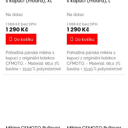
s kapucí (modrá), XL
s kapucí (modrá), L
Na dotaz
Na dotaz
1 066 Kč bez DPH
1 066 Kč bez DPH
1 290 Kč
1 290 Kč
Do košíku
Do košíku
Pohodlná pánská mikina s
Pohodlná pánská mikina s
kapucí z originální kolekce
kapucí z originální kolekce
CFMOTO. - Materiál: 66,0 7%
CFMOTO. - Materiál: 66,0 7%
bavlna + 33,93 % polyesterové
bavlna + 33,93 % polyesterové
vlákno - Pohodlná, měkká,
vlákno - Pohodlná, měkká,
nemačkavá tkanina - Obvod
nemačkavá tkanina - Obvod
kapuce lze regulovat pružnou
kapuce lze regulovat pružnou
tkanicí - Velké tištěné logo
tkanicí - Velké tištěné logo
CFMOTO na přední straně
CFMOTO na přední straně
Mikina CFMOTO Pullover
Mikina CFMOTO Pullover