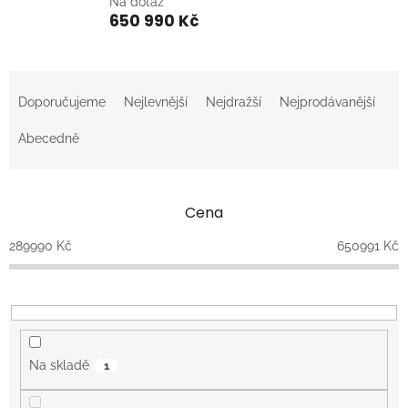
Na dotaz
650 990 Kč
Ř
a
Doporučujeme
Nejlevnější
Nejdražší
Nejprodávanější
z
e
Abecedně
n
í
p
Cena
r
o
289990
Kč
650991
Kč
d
u
k
t
ů
Na skladě
1