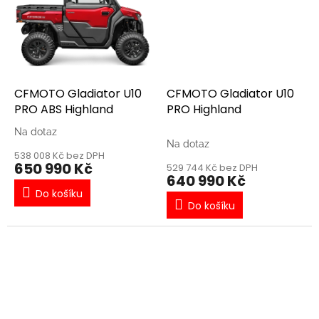
CFMOTO Gladiator U10
CFMOTO Gladiator U10
PRO ABS Highland
PRO Highland
Na dotaz
Průměrné
Na dotaz
hodnocení
538 008 Kč bez DPH
produktu
650 990 Kč
529 744 Kč bez DPH
je
640 990 Kč
3,0
Do košíku
z
Do košíku
5
hvězdiček.