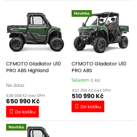
V
Novinka
ý
p
i
s
p
r
o
d
CFMOTO Gladiator U10
CFMOTO Gladiator U10
u
PRO ABS Highland
PRO ABS
k
Skladem
(1 ks)
Průměrné
t
Na dotaz
hodnocení
ů
422 306 Kč bez DPH
produktu
510 990 Kč
538 008 Kč bez DPH
je
650 990 Kč
5,0
Do košíku
z
Do košíku
5
hvězdiček.
Novinka