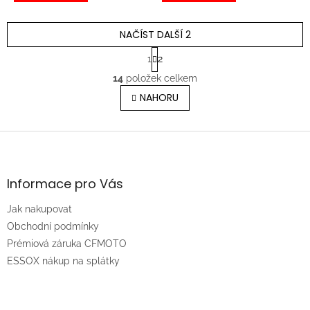
NAČÍST DALŠÍ 2
S
1
2
t
O
r
14
položek celkem
v
á
l
NAHORU
n
á
k
o
d
v
Z
a
á
c
á
n
í
p
í
p
a
Informace pro Vás
r
t
v
Jak nakupovat
í
k
Obchodní podmínky
y
v
Prémiová záruka CFMOTO
ý
ESSOX nákup na splátky
p
i
s
u