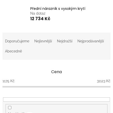
Přední nárazník s vysokým krytí
Na dotaz
12 734 Kč
Ř
a
Doporučujeme
Nejlevnější
Nejdražší
Nejprodávanější
z
e
Abecedně
n
í
p
Cena
r
o
1175
Kč
31123
Kč
d
u
k
t
ů