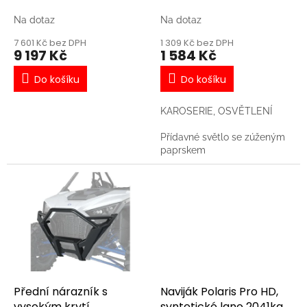
k
t
Na dotaz
Na dotaz
ů
7 601 Kč bez DPH
1 309 Kč bez DPH
9 197 Kč
1 584 Kč
Do košíku
Do košíku
KAROSERIE, OSVĚTLENÍ
Přídavné světlo se zúženým
paprskem
Přední nárazník s
Naviják Polaris Pro HD,
vysokým krytí
syntetické lano 2041kg s