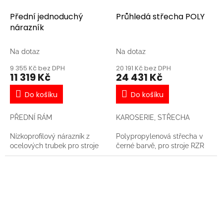
Přední jednoduchý
Průhledá střecha POLY
nárazník
Na dotaz
Na dotaz
9 355 Kč bez DPH
20 191 Kč bez DPH
11 319 Kč
24 431 Kč
Do košíku
Do košíku
PŘEDNÍ RÁM
KAROSERIE, STŘECHA
Nízkoprofilový nárazník z
Polypropylenová střecha v
ocelových trubek pro stroje
černé barvě, pro stroje RZR
RZR