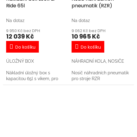
Ride 65l
pneumatik (RZR)
Na dotaz
Na dotaz
9 950 Kč bez DPH
9 062 Kč bez DPH
12 039 Kč
10 965 Kč
Do košíku
Do košíku
ÚLOŽNÝ BOX
NÁHRADNÍ KOLA, NOSIČE
Nákladní úložný box s
Nosič náhradních pneumatik
kapacitou 65l s víkem, pro
pro stroje RZR
stroje RZR