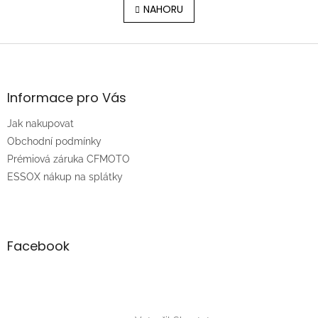
l
NAHORU
n
á
k
o
d
v
Z
a
á
c
á
n
í
p
í
p
a
Informace pro Vás
r
t
v
Jak nakupovat
í
k
Obchodní podmínky
y
v
Prémiová záruka CFMOTO
ý
ESSOX nákup na splátky
p
i
s
u
Facebook