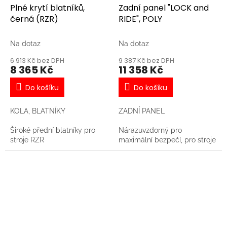
Plné krytí blatníků,
Zadní panel "LOCK and
černá (RZR)
RIDE", POLY
Na dotaz
Na dotaz
6 913 Kč bez DPH
9 387 Kč bez DPH
8 365 Kč
11 358 Kč
Do košíku
Do košíku
KOLA, BLATNÍKY
ZADNÍ PANEL
Široké přední blatníky pro
Nárazuvzdorný pro
stroje RZR
maximální bezpečí, pro stroje
RZR