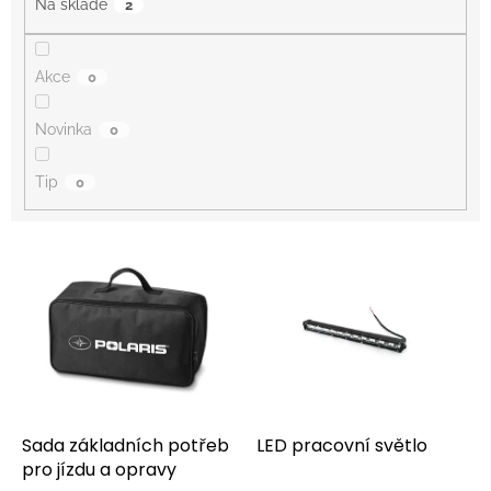
Na skladě
2
Akce
0
Novinka
0
Tip
0
V
ý
p
i
s
p
r
o
d
Sada základních potřeb
LED pracovní světlo
u
pro jízdu a opravy