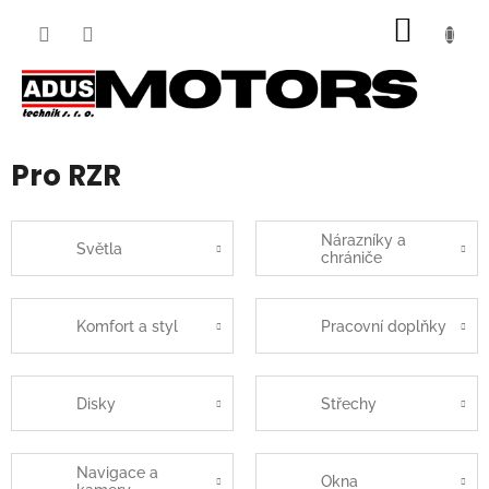
Přejít
NÁKUP
na
obsah
KOŠÍK
Pro RZR
Nárazníky a
Světla
chrániče
Komfort a styl
Pracovní doplňky
Disky
Střechy
Navigace a
Okna