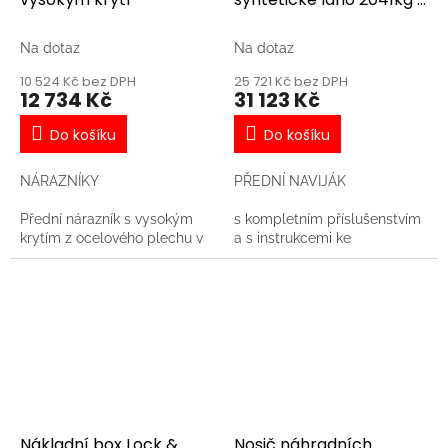
rychlým navíjením
Na dotaz
Na dotaz
10 524 Kč bez DPH
25 721 Kč bez DPH
12 734 Kč
31 123 Kč
Do košíku
Do košíku
NÁRAZNÍKY
PŘEDNÍ NAVIJÁK
Přední nárazník s vysokým
s kompletním příslušenstvím
krytím z ocelového plechu v
a s instrukcemi ke
černé barvě
kompletaci, pro stroje RZR
Nákladní box Lock &
Nosič náhradních