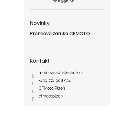
160 990 Kč
Novinky
Prémiová záruka CFMOTO
Kontakt
motors
@
adustechnik.cz
+420 774 908 524
CFMoto Plzeň
cfmotoplzen
Z
á
p
a