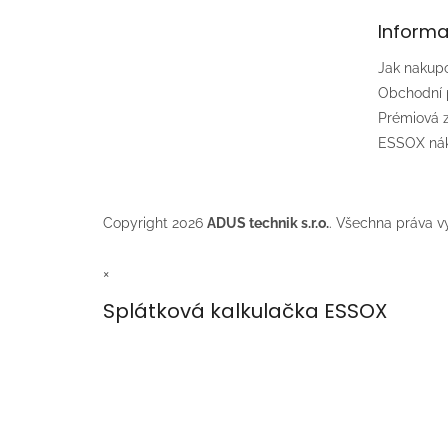
t
Informa
í
Jak nakup
Obchodní
Prémiová
ESSOX nák
Copyright 2026
ADUS technik s.r.o.
. Všechna práva v
×
Splátková kalkulačka ESSOX