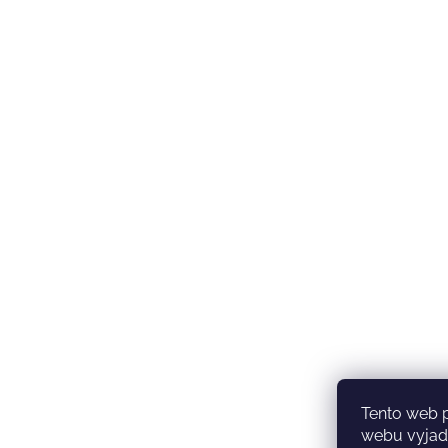
Tento web 
webu vyjadř