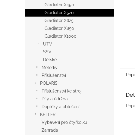
n
Gladiator X450
e
Gladiator X520
l
Gladiator X625
Gladiator X850
Gladiator X1000
UTV
SSV
Dětské
Motorky
Popi
Příslušenství
POLARIS
Příslušenství ke stroji
Det
Díly a údržba
Popi
Doplňky a oblečení
KELLFRI
Vybavení pro čtyřkolku
Zahrada