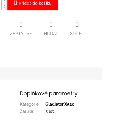
Přidat do košíku
ZEPTAT SE
HLÍDAT
SDÍLET
Doplňkové parametry
Kategorie
:
Gladiator X520
Záruka
:
5 let