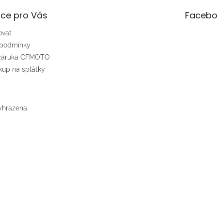
ce pro Vás
Facebo
ovat
 podmínky
 záruka CFMOTO
up na splátky
yhrazena.