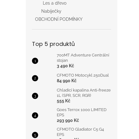
Les a dřevo
Nabíječky
OBCHODNÍ PODMÍNKY
Top 5 produktů
700MT Adventure Centrální
stojan
3 490 Kč
CFMOTO Motocykl 250Dual
84 990 Kč
Chladicí kapalina Anti-freeze
1L (SPR, SCR, RGR)
555 Kč
Goes Terrox 1000 LIMITED
EPS
293 990 Kč
CFMOTO Gladiator C5 G4
EPS