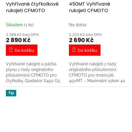
Vyhřívané čtyřkolkové
450MT Vyhřívané
rukojeti CFMOTO
rukojeti CFMOTO
Skladem
(1 ks)
Na dotaz
2 388 Kč bez DPH
2 223 Kč bez DPH
2 890 Kč
2 690 Kč
Do košíku
Do košíku
Vyhřívané rukojeti a páčka
Vyhřívané rukojeti z řady
plynu z řady originálního
originálního příslušenství
příslušenství CFMOTO pro
CFMOTO pro motocykl
čtyřkolky Gladiator X450 G2,
450MT. - Maximální výkon 40
X520 G2, X625, X850 G3 a
W - Rychlý ohřev -
X1000 G3 modelového roku
Vodotěsnost a prachotěsnost
Tip
2024 a novější. - 5 stupňů
IP67 - Vestavěný
vyhřívání s přepínačem
mechanismus ochrany proti
integrovaným do levé rukojeti
přehřátí - Ovládání
- Indikace pomocí vestavěné
vypínačem integrovaným do
LED diody - Jednoduchá
levé rukojeti
instalace se zapojením do
připraveného konektoru