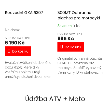
Box zadní GKA R307
800MT Ochranná
plachta pro motocykl
Skladem
(1 ks)
Průměrné
Na dotaz
hodnocení
822 Kč bez DPH
produktu
995 Kč
5 116 Kč bez DPH
je
6 190 Kč
5,0
Do košíku
z
Do košíku
5
Originální ochranná plachta
hvězdiček.
Evoluční zvětšení oblíbeného
CFMOTO navržená pro
boxu R305, které díky
motocykl 800MT vybavený
vnitřnímu objemu 105l
třemi kufry. Díky stahovacím
umožňuje uložení dvou helem
páskům lze plachtu snadno
a nebo veškerého vybavení,
přizpůsobit motorce bez
které při výpravě potřebujete.
kufrů nebo jinému, menšímu
Vhodné pro CFMOTO
typu stroje. - Odolná vůči
Gladiator X450/X520, X625.
vodě, prachu a UV záření -
Údržba ATV + Moto
Na plachtě je logo CFMOTO