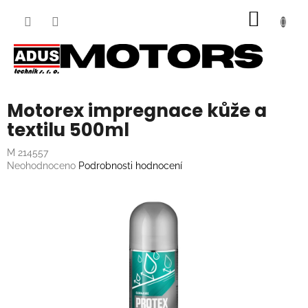
Přejít
NÁKUP
na
obsah
KOŠÍK
Motorex impregnace kůže a
textilu 500ml
M 214557
Průměrné
Neohodnoceno
Podrobnosti hodnocení
hodnocení
produktu
je
0,0
z
5
hvězdiček.