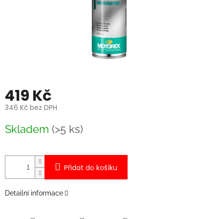
419 Kč
346 Kč bez DPH
Měrná
Skladem
(>5 ks)
cena:
Přidat do košíku
Detailní informace