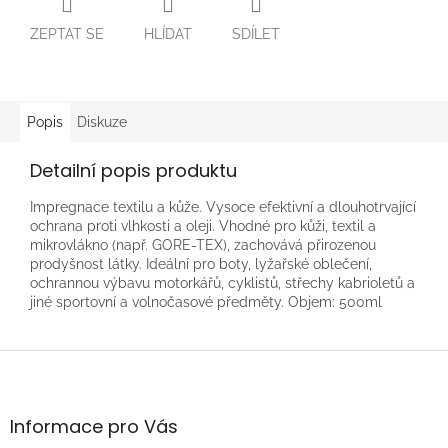
ZEPTAT SE
HLÍDAT
SDÍLET
Popis
Diskuze
Detailní popis produktu
Impregnace textilu a kůže. Vysoce efektivní a dlouhotrvající
ochrana proti vlhkosti a oleji. Vhodné pro kůži, textil a
mikrovlákno (např. GORE-TEX), zachovává přirozenou
prodyšnost látky. Ideální pro boty, lyžařské oblečení,
ochrannou výbavu motorkářů, cyklistů, střechy kabrioletů a
jiné sportovní a volnočasové předměty. Objem: 500ml
Z
á
p
a
Informace pro Vás