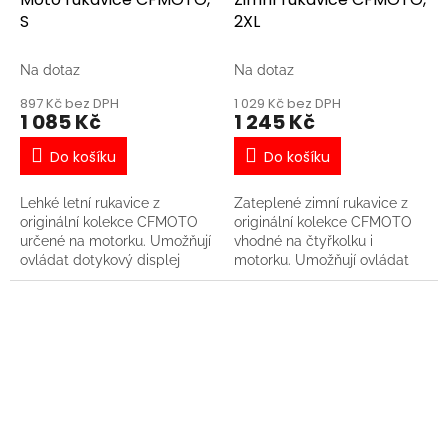
S
2XL
Na dotaz
Na dotaz
897 Kč bez DPH
1 029 Kč bez DPH
1 085 Kč
1 245 Kč
Do košíku
Do košíku
Lehké letní rukavice z
Zateplené zimní rukavice z
originální kolekce CFMOTO
originální kolekce CFMOTO
určené na motorku. Umožňují
vhodné na čtyřkolku i
ovládat dotykový displej
motorku. Umožňují ovládat
stroje nebo mobilní telefon. -
dotykový displej stroje nebo
Elastické klíny na prstech
mobilní telefon. - Umělá kůže
zajišťují pružnost v ohybu a
kombinovaná s látkou Oxford,
větrání - Chrániče na
vnitřek rukavic je izolován
kloubech hřbetu ruky a
bavlnou 3M, která udržuje
dlaních - Rukavice umožňují
teplo - Elastické nylonové
ovládat dotykový displej
klíny na prstech zajišťují
stroje nebo mobilní telefon -
pružnost v ohybu a větrání -
Materiál: nylon
Nastavitelný popruh na