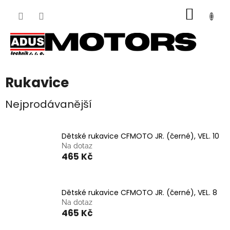
Přejít
NÁKUP
na
obsah
KOŠÍK
Rukavice
Nejprodávanější
Dětské rukavice CFMOTO JR. (černé), VEL. 10
Na dotaz
465 Kč
Dětské rukavice CFMOTO JR. (černé), VEL. 8
Na dotaz
465 Kč