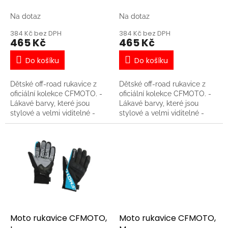
k
VEL. 10
VEL. 8
t
Na dotaz
Na dotaz
ů
384 Kč bez DPH
384 Kč bez DPH
465 Kč
465 Kč
Do košíku
Do košíku
Dětské off-road rukavice z
Dětské off-road rukavice z
oficiální kolekce CFMOTO. -
oficiální kolekce CFMOTO. -
Lákavé barvy, které jsou
Lákavé barvy, které jsou
stylové a velmi viditelné -
stylové a velmi viditelné -
Lehký a prodyšnější materiál
Lehký a prodyšnější materiál
na vrchní části ruky - Dobře
na vrchní části ruky - Dobře
padnoucí na dětskou ruku -
padnoucí na dětskou ruku -
Velmi odolné a pohodlné -
Velmi odolné a pohodlné -
Dlaň se silikonovým potiskem
Dlaň se silikonovým potiskem
pro lepší ovládání páček a
pro lepší ovládání páček a
stabilnější uchopení gripu -
stabilnější uchopení gripu -
Zapínání na suchý zip
Zapínání na suchý zip
Moto rukavice CFMOTO,
Moto rukavice CFMOTO,