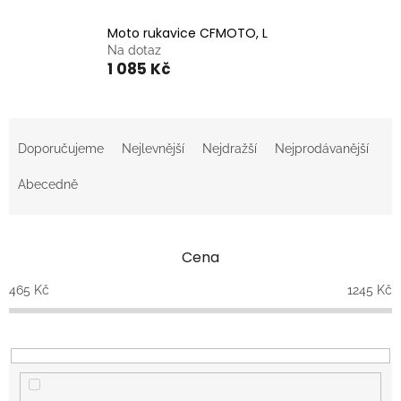
Moto rukavice CFMOTO, L
Na dotaz
1 085 Kč
Ř
a
Doporučujeme
Nejlevnější
Nejdražší
Nejprodávanější
z
e
Abecedně
n
í
p
Cena
r
o
465
Kč
1245
Kč
d
u
k
t
ů