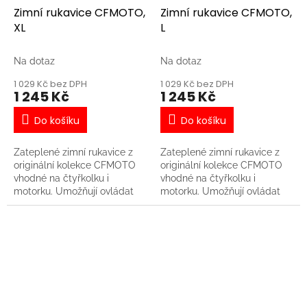
zápěstí zamezí pronikání
Zimní rukavice CFMOTO,
Zimní rukavice CFMOTO,
větru, deště nebo sněhu. -
XL
L
Rukavice umožňují ovládat
dotykový displej stroje nebo
mobilní telefon Materiál:
Na dotaz
Na dotaz
nylon
1 029 Kč bez DPH
1 029 Kč bez DPH
1 245 Kč
1 245 Kč
Do košíku
Do košíku
Zateplené zimní rukavice z
Zateplené zimní rukavice z
originální kolekce CFMOTO
originální kolekce CFMOTO
vhodné na čtyřkolku i
vhodné na čtyřkolku i
motorku. Umožňují ovládat
motorku. Umožňují ovládat
dotykový displej stroje nebo
dotykový displej stroje nebo
mobilní telefon. - Umělá kůže
mobilní telefon. - Umělá kůže
kombinovaná s látkou Oxford,
kombinovaná s látkou Oxford,
vnitřek rukavic je izolován
vnitřek rukavic je izolován
bavlnou 3M, která udržuje
bavlnou 3M, která udržuje
teplo - Elastické nylonové
teplo - Elastické nylonové
klíny na prstech zajišťují
klíny na prstech zajišťují
pružnost v ohybu a větrání -
pružnost v ohybu a větrání -