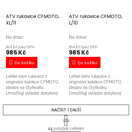
pružnost v ohybu a větrání -
mobilní telefon - Materiál:
Nastavitelný popruh na
nylon
zápěstí zamezí pronikání
ATV rukavice CFMOTO,
ATV rukavice CFMOTO,
větru, deště nebo sněhu. -
XL/11
L/10
Rukavice umožňují ovládat
dotykový displej stroje nebo
mobilní telefon Materiál:
Na dotaz
Na dotaz
nylon
814 Kč bez DPH
814 Kč bez DPH
985 Kč
985 Kč
Do košíku
Do košíku
Lehké letní rukavice z
Lehké letní rukavice z
originální kolekce CFMOTO
originální kolekce CFMOTO
ideální na čtyřkolku.
ideální na čtyřkolku.
Umožňují ovládat dotykový
Umožňují ovládat dotykový
displej stroje nebo mobilní
displej stroje nebo mobilní
telefon. - Elastické klíny na
telefon. - Elastické klíny na
NAČÍST 1 DALŠÍ
prstech zajišťují pružnost v
prstech zajišťují pružnost v
ohybu a větrání - Chrániče na
ohybu a větrání - Chrániče na
S
1
2
kloubech hřbetu ruky -
kloubech hřbetu ruky -
t
O
r
Rukavice umožňují ovládat
Rukavice umožňují ovládat
13
položek celkem
v