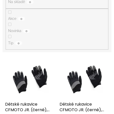
Na skladě
0
Akce
0
Novinka
0
Tip
0
V
ý
p
i
s
p
r
o
d
Dětské rukavice
Dětské rukavice
u
CFMOTO JR. (černé),
CFMOTO JR. (černé),