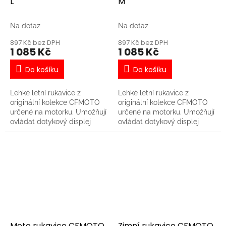
L
M
Na dotaz
Na dotaz
897 Kč bez DPH
897 Kč bez DPH
1 085 Kč
1 085 Kč
Do košíku
Do košíku
Lehké letní rukavice z
Lehké letní rukavice z
originální kolekce CFMOTO
originální kolekce CFMOTO
určené na motorku. Umožňují
určené na motorku. Umožňují
ovládat dotykový displej
ovládat dotykový displej
stroje nebo mobilní telefon. -
stroje nebo mobilní telefon. -
Elastické klíny na prstech
Elastické klíny na prstech
zajišťují pružnost v ohybu a
zajišťují pružnost v ohybu a
větrání - Chrániče na
větrání - Chrániče na
kloubech hřbetu ruky a
kloubech hřbetu ruky a
dlaních - Rukavice umožňují
dlaních - Rukavice umožňují
ovládat dotykový displej
ovládat dotykový displej
stroje nebo mobilní telefon -
stroje nebo mobilní telefon -
Materiál: nylon
Materiál: nylon
Moto rukavice CFMOTO,
Zimní rukavice CFMOTO,