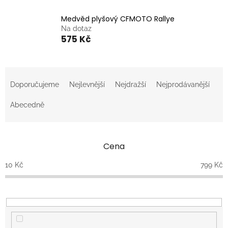
Medvěd plyšový CFMOTO Rallye
Na dotaz
575 Kč
Ř
a
Doporučujeme
Nejlevnější
Nejdražší
Nejprodávanější
z
e
Abecedně
n
í
p
Cena
r
o
10
Kč
799
Kč
d
u
k
t
ů