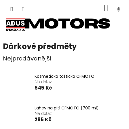
Přejít
NÁKUP
na
obsah
KOŠÍK
Dárkové předměty
Nejprodávanější
Kosmetická taštička CFMOTO
Na dotaz
545 Kč
Lahev na pití CFMOTO (700 ml)
Na dotaz
285 Kč