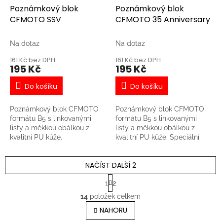
Poznámkový blok
Poznámkový blok
CFMOTO SSV
CFMOTO 35 Anniversary
Na dotaz
Na dotaz
161 Kč bez DPH
161 Kč bez DPH
195 Kč
195 Kč
Do košíku
Do košíku
Poznámkový blok CFMOTO
Poznámkový blok CFMOTO
formátu B5 s linkovanými
formátu B5 s linkovanými
listy a měkkou obálkou z
listy a měkkou obálkou z
kvalitní PU kůže.
kvalitní PU kůže. Speciální
edice u příležitosti 35. výročí
značky CFMOTO.
NAČÍST DALŠÍ 2
S
1
2
t
O
r
14
položek celkem
v
á
l
NAHORU
n
á
k