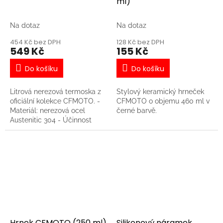
ml)
Na dotaz
Na dotaz
454 Kč bez DPH
128 Kč bez DPH
549 Kč
155 Kč
Do košíku
Do košíku
Litrová nerezová termoska z
Stylový keramický hrneček
oficiální kolekce CFMOTO. -
CFMOTO o objemu 460 ml v
Materiál: nerezová ocel
černé barvě.
Austenitic 304 - Účinnost
tepelné izolace: 24 hodin ?
41°C
Hrnek CFMOTO (250 ml)
Silikonový náramek