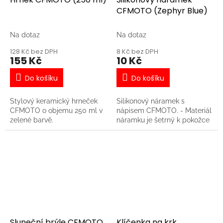
CFMOTO (Zephyr Blue)
Na dotaz
Na dotaz
128 Kč bez DPH
8 Kč bez DPH
155 Kč
10 Kč
Do košíku
Do košíku
Stylový keramický hrneček
Silikonový náramek s
CFMOTO o objemu 250 ml v
nápisem CFMOTO. - Materiál
zelené barvě.
náramku je šetrný k pokožce
Sluneční brýle CFMOTO
Klíčenka na krk