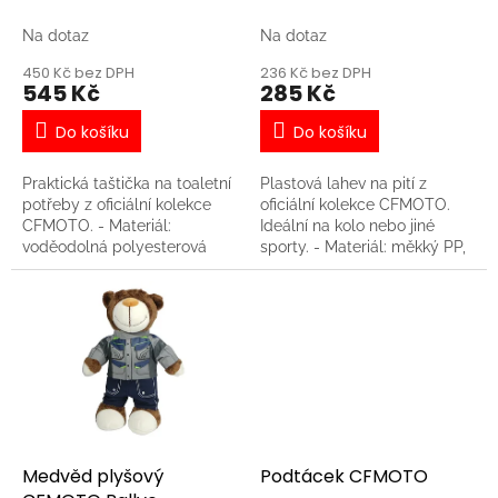
k
t
Na dotaz
Na dotaz
ů
450 Kč bez DPH
236 Kč bez DPH
545 Kč
285 Kč
Do košíku
Do košíku
Praktická taštička na toaletní
Plastová lahev na pití z
potřeby z oficiální kolekce
oficiální kolekce CFMOTO.
CFMOTO. - Materiál:
Ideální na kolo nebo jiné
voděodolná polyesterová
sporty. - Materiál: měkký PP,
tkanina 630D s SBS zipem -
víčko z PVC - Ultralehký
Samostataná odnímatelná
průsvitný design - Víčko se
kapsa pro mokré věci -
zátkou proti prachu a
Háček pro zavěšení
nečistotám
Medvěd plyšový
Podtácek CFMOTO