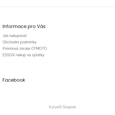
o
d
v
Z
a
á
c
á
n
í
p
í
p
a
Informace pro Vás
r
t
v
Jak nakupovat
í
k
Obchodní podmínky
y
v
Prémiová záruka CFMOTO
ý
ESSOX nákup na splátky
p
i
s
u
Facebook
Vytvořil Shoptet