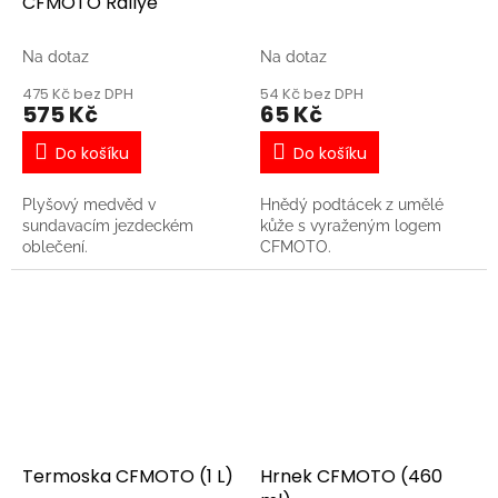
CFMOTO Rallye
Na dotaz
Na dotaz
475 Kč bez DPH
54 Kč bez DPH
575 Kč
65 Kč
Do košíku
Do košíku
Plyšový medvěd v
Hnědý podtácek z umělé
sundavacím jezdeckém
kůže s vyraženým logem
oblečení.
CFMOTO.
Termoska CFMOTO (1 L)
Hrnek CFMOTO (460