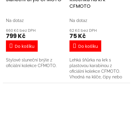
CFMOTO
Na dotaz
Na dotaz
660 Kč bez DPH
62 Kč bez DPH
799 Kč
75 Kč
Do košíku
Do košíku
Stylové sluneční brýle z
Lehká šňůrka na krk s
oficiální kolekce CFMOTO.
plastovou karabinou z
oficiální kolekce CFMOTO.
Vhodná na klíče, čipy nebo
karty.