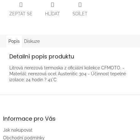
ZEPTAT SE
HLÍDAT
SDÍLET
Popis
Diskuze
Detailní popis produktu
Litrová nerezová termoska z oficiální kolekce CFMOTO. -
Materiál: nerezová ocel Austenitic 304 - Účinnost tepelné
izolace: 24 hodin ? 41°C
Z
á
p
a
Informace pro Vás
t
Jak nakupovat
í
Obchodní podmínky