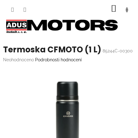
Přejít
NÁKUP
na
obsah
KOŠÍK
Termoska CFMOTO (1 L)
85244C-00300
Průměrné
Neohodnoceno
Podrobnosti hodnocení
hodnocení
produktu
je
0,0
z
5
hvězdiček.