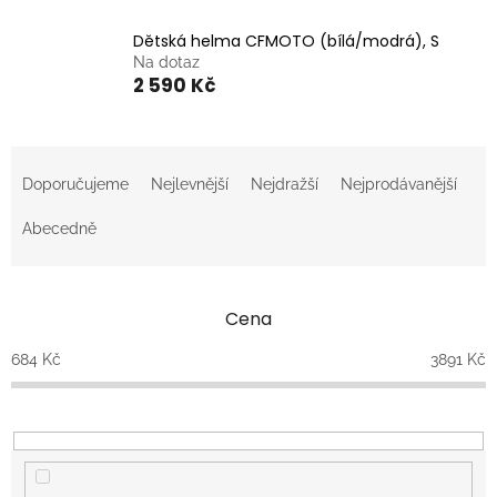
Dětská helma CFMOTO (bílá/modrá), S
Na dotaz
2 590 Kč
Ř
a
Doporučujeme
Nejlevnější
Nejdražší
Nejprodávanější
z
e
Abecedně
n
í
p
Cena
r
o
684
Kč
3891
Kč
d
u
k
t
ů