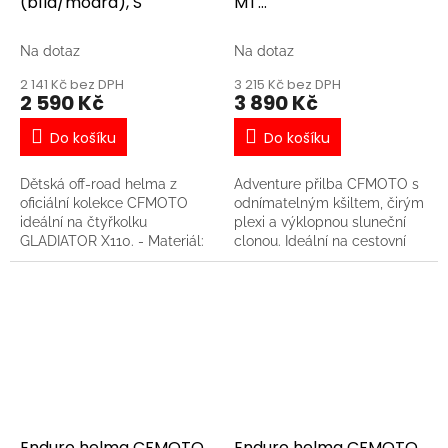
(bílá/modrá), S
MT
(černá/modrá/růžová),
XL
Na dotaz
Na dotaz
2 141 Kč bez DPH
3 215 Kč bez DPH
2 590 Kč
3 890 Kč
Do košíku
Do košíku
Dětská off-road helma z
Adventure přilba CFMOTO s
oficiální kolekce CFMOTO
odnímatelným kšiltem, čirým
ideální na čtyřkolku
plexi a výklopnou sluneční
GLADIATOR X110. - Materiál:
clonou. Ideální na cestovní
ABS a polyesterové vlákno -
enduro nebo čtyřkolku. Tato
Odnímatelné lícnice a
varianta je barevně sladěná s
podšívka přilby. - Vzduchové
motocyklem CFMOTO
kanálky zajišťují optimální
450MT Zephyr Blue. -
ventilaci - Výdechy na zadní
Evropská homologace ECE
straně pro odvod tepla -
22.06 - Materiál: ABS + PC +
**Homologace ECE R 22-06**
polyesterové vlákno - Čiré
výklopné plexi - Integrovaná
výklopná sluneční clona -
Jednoduše odnímatelný kšilt
Enduro helma CFMOTO
Enduro helma CFMOTO