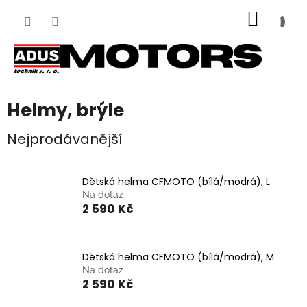
Přejít
NÁKUP
na
obsah
KOŠÍK
Helmy, brýle
Nejprodávanější
Dětská helma CFMOTO (bílá/modrá), L
Na dotaz
2 590 Kč
Dětská helma CFMOTO (bílá/modrá), M
Na dotaz
2 590 Kč