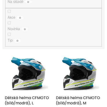
Na skladě
0
Akce
0
Novinka
0
Tip
0
V
ý
p
i
s
p
r
o
d
Dětská helma CFMOTO
Dětská helma CFMOTO
u
(bílá/modrá), L
(bílá/modrá), M