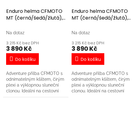
výklopná sluneční clona -
výklopná sluneční clona -
Jednoduše odnímatelný kšilt
Jednoduše odnímatelný kšilt
Enduro helma CFMOTO
Enduro helma CFMOTO
- Vyjímatelné čalounění
- Vyjímatelné čalounění
MT (černá/šedá/žlutá),
MT (černá/šedá/žlutá),
včetně lícnic - Kanály v
včetně lícnic - Kanály v
M
S
konstrukci přilby zajišťují
konstrukci přilby zajišťují
optimální ventilaci
optimální ventilaci
Na dotaz
Na dotaz
3 215 Kč bez DPH
3 215 Kč bez DPH
3 890 Kč
3 890 Kč
Do košíku
Do košíku
Adventure přilba CFMOTO s
Adventure přilba CFMOTO s
odnímatelným kšiltem, čirým
odnímatelným kšiltem, čirým
plexi a výklopnou sluneční
plexi a výklopnou sluneční
clonou. Ideální na cestovní
clonou. Ideální na cestovní
enduro nebo čtyřkolku. Tato
enduro nebo čtyřkolku. Tato
varianta je barevně sladěná s
varianta je barevně sladěná s
motocyklem CFMOTO
motocyklem CFMOTO
450MT Tundra Grey. -
450MT Tundra Grey. -
Evropská homologace ECE
Evropská homologace ECE
22.06 - Materiál: ABS + PC +
22.06 - Materiál: ABS + PC +
polyesterové vlákno - Čiré
polyesterové vlákno - Čiré