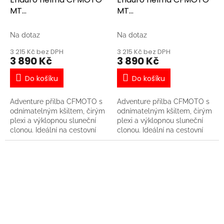
- Vyjímatelné čalounění
MT
MT
včetně lícnic - Kanály v
(černá/modrá/růžová),
(černá/modrá/růžová),
konstrukci přilby zajišťují
optimální ventilaci
L
M
Na dotaz
Na dotaz
3 215 Kč bez DPH
3 215 Kč bez DPH
3 890 Kč
3 890 Kč
Do košíku
Do košíku
Adventure přilba CFMOTO s
Adventure přilba CFMOTO s
odnímatelným kšiltem, čirým
odnímatelným kšiltem, čirým
plexi a výklopnou sluneční
plexi a výklopnou sluneční
clonou. Ideální na cestovní
clonou. Ideální na cestovní
enduro nebo čtyřkolku. Tato
enduro nebo čtyřkolku. Tato
varianta je barevně sladěná s
varianta je barevně sladěná s
motocyklem CFMOTO
motocyklem CFMOTO
450MT Zephyr Blue. -
450MT Zephyr Blue. -
Evropská homologace ECE
Evropská homologace ECE
22.06 - Materiál: ABS + PC +
22.06 - Materiál: ABS + PC +
polyesterové vlákno - Čiré
polyesterové vlákno - Čiré
výklopné plexi - Integrovaná
výklopné plexi - Integrovaná
výklopná sluneční clona -
výklopná sluneční clona -