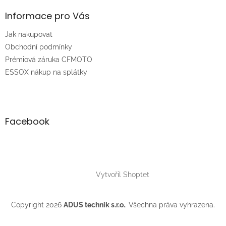
d
p
a
a
Informace pro Vás
c
t
í
Jak nakupovat
í
p
r
Obchodní podmínky
v
Prémiová záruka CFMOTO
k
ESSOX nákup na splátky
y
v
ý
p
i
Facebook
s
u
Vytvořil Shoptet
Copyright 2026
ADUS technik s.r.o.
. Všechna práva vyhrazena.