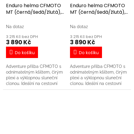
Jednoduše odnímatelný kšilt
Jednoduše odnímatelný kšilt
Enduro helma CFMOTO
Enduro helma CFMOTO
- Vyjímatelné čalounění
- Vyjímatelné čalounění
MT (černá/šedá/žlutá),
MT (černá/šedá/žlutá),
včetně lícnic - Kanály v
včetně lícnic - Kanály v
XL
L
konstrukci přilby zajišťují
konstrukci přilby zajišťují
optimální ventilaci
optimální ventilaci
Na dotaz
Na dotaz
3 215 Kč bez DPH
3 215 Kč bez DPH
3 890 Kč
3 890 Kč
Do košíku
Do košíku
Adventure přilba CFMOTO s
Adventure přilba CFMOTO s
odnímatelným kšiltem, čirým
odnímatelným kšiltem, čirým
plexi a výklopnou sluneční
plexi a výklopnou sluneční
clonou. Ideální na cestovní
clonou. Ideální na cestovní
enduro nebo čtyřkolku. Tato
enduro nebo čtyřkolku. Tato
varianta je barevně sladěná s
varianta je barevně sladěná s
motocyklem CFMOTO
motocyklem CFMOTO
450MT Tundra Grey. -
450MT Tundra Grey. -
Evropská homologace ECE
Evropská homologace ECE
22.06 - Materiál: ABS + PC +
22.06 - Materiál: ABS + PC +
polyesterové vlákno - Čiré
polyesterové vlákno - Čiré
výklopné plexi - Integrovaná
výklopné plexi - Integrovaná