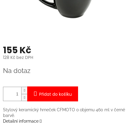
155 Kč
128 Kč bez DPH
Měrná
Na dotaz
cena:
Přidat do košíku
Stylový keramický hrneček CFMOTO o objemu 460 ml v černé
barvě.
Detailní informace