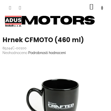
Přejít
NÁKUP
na
obsah
KOŠÍK
Hrnek CFMOTO (460 ml)
85244C-00100
Průměrné
Neohodnoceno
Podrobnosti hodnocení
hodnocení
produktu
je
0,0
z
5
hvězdiček.