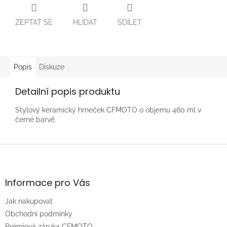
ZEPTAT SE
HLÍDAT
SDÍLET
Popis
Diskuze
Detailní popis produktu
Stylový keramický hrneček CFMOTO o objemu 460 ml v
černé barvě.
Z
á
p
a
Informace pro Vás
t
Jak nakupovat
í
Obchodní podmínky
Prémiová záruka CFMOTO