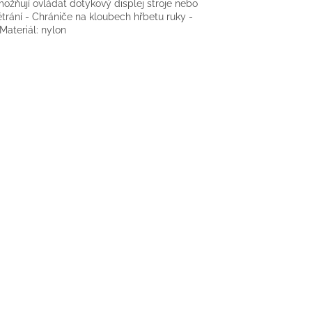
možňují ovládat dotykový displej stroje nebo
větrání - Chrániče na kloubech hřbetu ruky -
Materiál: nylon