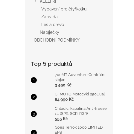
KELLFRI
Vybavení pro čtyřkolku
Zahrada
Les a dřevo
Nabíječky
OBCHODNÍ PODMÍNKY
Top 5 produktů
700MT Adventure Centrální
stojan
3 490 Kč
CFMOTO Motocykl 250Dual
84 990 Kč
Chladicí kapalina Anti-freeze
1L (SPR, SCR, RGR)
555 Kč
Goes Terrox 1000 LIMITED
EPS