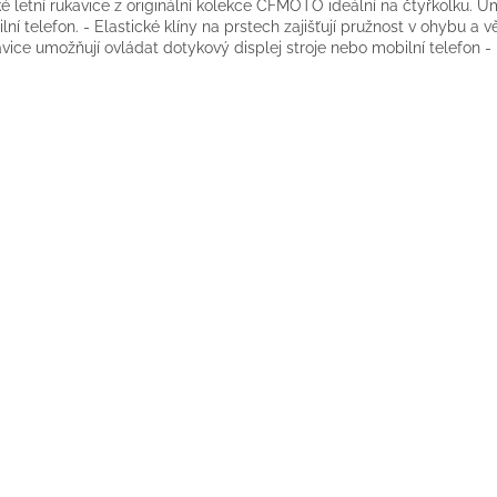
é letní rukavice z originální kolekce CFMOTO ideální na čtyřkolku. U
lní telefon. - Elastické klíny na prstech zajišťují pružnost v ohybu a 
vice umožňují ovládat dotykový displej stroje nebo mobilní telefon - 