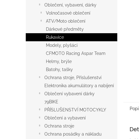
n
Oblečení, vybavení, dárky
e
Volnočasové oblečení
l
ATV/Moto oblečení
Dárkové předměty
Rukavice
Modely, plyšáci
CFMOTO Racing Aspar Team
Helmy, brýle
Batohy, tašky
Ochrana stroje, Příslušenství
Elektronika akumulátory a nabíjení
Oblečení vybavení dárky
79BIKE
Popi
PŘÍSLUŠENSTVÍ MOTOCYKLY
Oblečení a vybavení
Ochrana stroje
Det
Ochrana posádky a nákladu