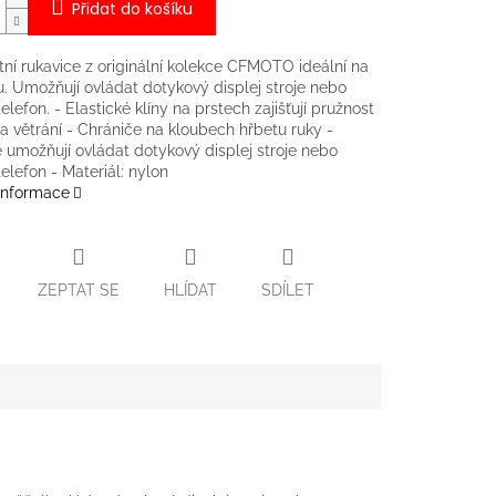
Přidat do košíku
tní rukavice z originální kolekce CFMOTO ideální na
u. Umožňují ovládat dotykový displej stroje nebo
elefon. - Elastické klíny na prstech zajišťují pružnost
a větrání - Chrániče na kloubech hřbetu ruky -
 umožňují ovládat dotykový displej stroje nebo
telefon - Materiál: nylon
 informace
ZEPTAT SE
HLÍDAT
SDÍLET