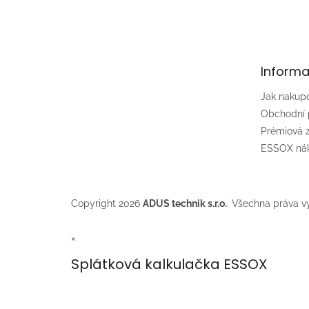
á
p
a
t
Informa
í
Jak nakup
Obchodní
Prémiová
ESSOX nák
Copyright 2026
ADUS technik s.r.o.
. Všechna práva v
×
Splátková kalkulačka ESSOX