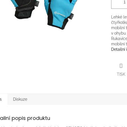
Lehké le
čtyřkolk
mobilní t
v ohybu 
Rukavice
mobilní 
Detailní
TISK
s
Diskuze
ailní popis produktu