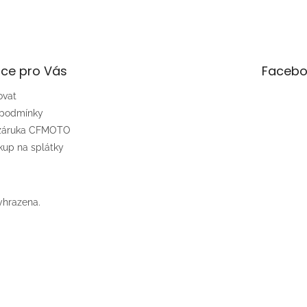
ce pro Vás
Facebo
ovat
 podmínky
 záruka CFMOTO
up na splátky
yhrazena.