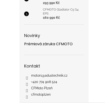
293 990 Kč
CFMOTO Gladiator C5 G4
EPS
160 990 Kč
Novinky
Prémiová záruka CFMOTO
Kontakt
motors
@
adustechnik.cz
+420 774 908 524
CFMoto Plzeň
cfmotoplzen
Z