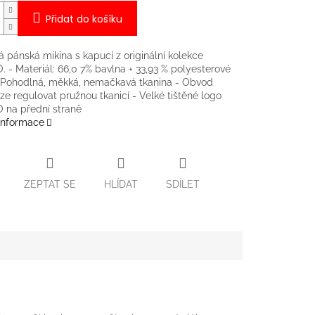
Přidat do košíku
 pánská mikina s kapucí z originální kolekce
- Materiál: 66,0 7% bavlna + 33,93 % polyesterové
 Pohodlná, měkká, nemačkavá tkanina - Obvod
ze regulovat pružnou tkanicí - Velké tištěné logo
na přední straně
 informace
ZEPTAT SE
HLÍDAT
SDÍLET