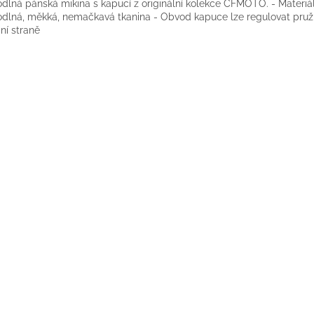
dlná pánská mikina s kapucí z originální kolekce CFMOTO. - Materiál:
dlná, měkká, nemačkavá tkanina - Obvod kapuce lze regulovat pruž
ní straně