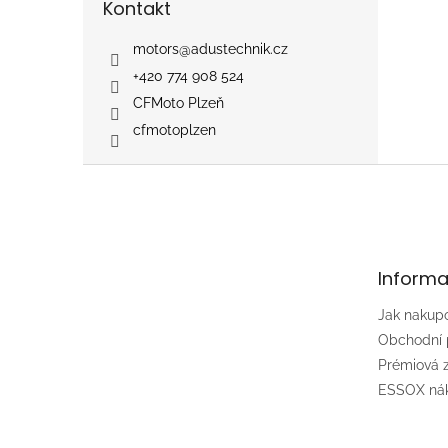
Kontakt
motors
@
adustechnik.cz
+420 774 908 524
CFMoto Plzeň
cfmotoplzen
Z
á
p
a
t
Informa
í
Jak nakup
Obchodní
Prémiová
ESSOX nák