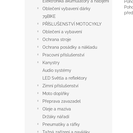
Elektronika akumulátory a nabíjení
Poho
Poho
Oblečení vybavení dárky
před
79BIKE
PŘÍSLUŠENSTVÍ MOTOCYKLY
Oblečení a vybavení
Ochrana stroje
Ochrana posádky a nákladu
Pracovní příslušenství
Kanystry
Audio systémy
LED Světla a reflektory
Zimní příslušenství
Moto doplňky
Přeprava zavazadel
Oleje a maziva
Držáky nářadí
Pneumatiky a ráfky
Tažná zařízení a navijáky