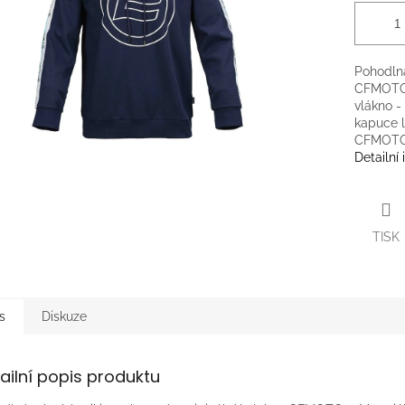
Pohodlná
CFMOTO. 
vlákno -
kapuce l
CFMOTO 
Detailní
TISK
s
Diskuze
ailní popis produktu