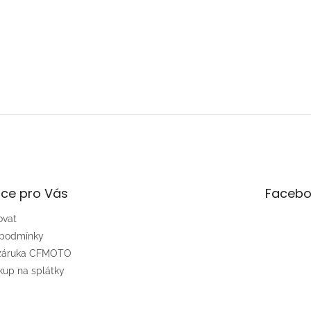
ce pro Vás
Facebo
ovat
 podmínky
 záruka CFMOTO
up na splátky