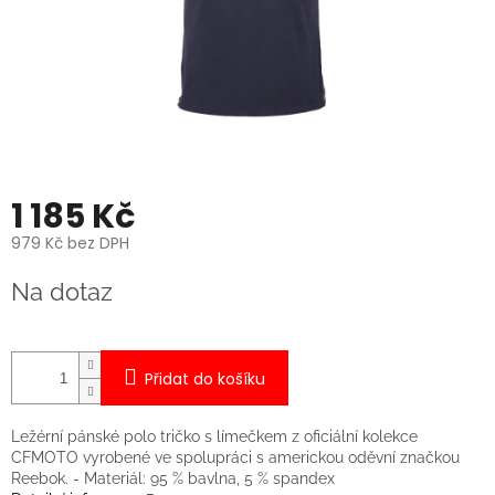
1 185 Kč
979 Kč bez DPH
Měrná
Na dotaz
cena:
Přidat do košíku
Ležérní pánské polo tričko s límečkem z oficiální kolekce
CFMOTO vyrobené ve spolupráci s americkou oděvní značkou
Reebok. - Materiál: 95 % bavlna, 5 % spandex