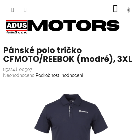
Přejít
NÁKUP
na
obsah
KOŠÍK
Pánské polo tričko
CFMOTO/REEBOK (modré), 3XL
85224J-00507
Průměrné
Neohodnoceno
Podrobnosti hodnocení
hodnocení
produktu
je
0,0
z
5
hvězdiček.