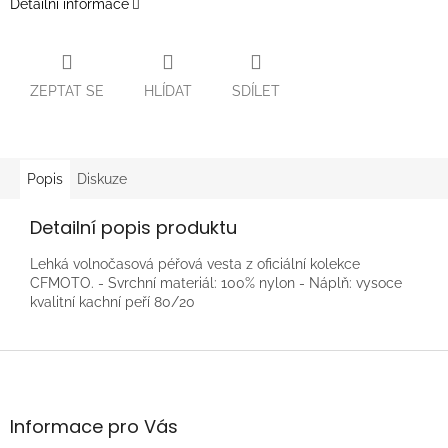
Detailní informace
ZEPTAT SE
HLÍDAT
SDÍLET
Popis
Diskuze
Detailní popis produktu
Lehká volnočasová péřová vesta z oficiální kolekce
CFMOTO. - Svrchní materiál: 100% nylon - Náplň: vysoce
kvalitní kachní peří 80/20
Z
á
p
a
Informace pro Vás