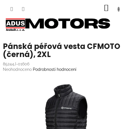
Přejít
NÁKUP
na
obsah
KOŠÍK
Pánská péřová vesta CFMOTO
(černá), 2XL
85244J-01606
Průměrné
Neohodnoceno
Podrobnosti hodnocení
hodnocení
produktu
je
0,0
z
5
hvězdiček.