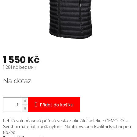
1 550 Kč
1 281 Kč bez DPH
Měrná
Na dotaz
cena:
Přidat do košíku
Lehká volnočasová péřová vesta z oficiální kolekce CFMOTO. -
Svrchní materiál: 100% nylon - Náplň: vysoce kvalitní kachní peří
80/20