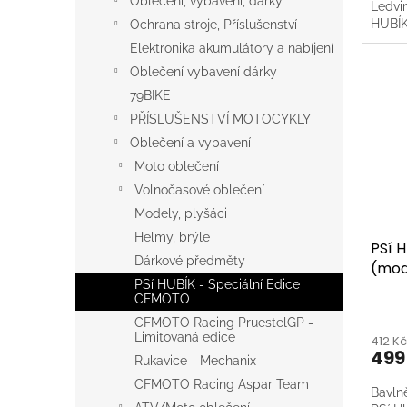
Oblečení, vybavení, dárky
Ledvin
HUBÍ
Ochrana stroje, Příslušenství
Elektronika akumulátory a nabíjení
Oblečení vybavení dárky
79BIKE
PŘÍSLUŠENSTVÍ MOTOCYKLY
Oblečení a vybavení
Moto oblečení
Volnočasové oblečení
Modely, plyšáci
Helmy, brýle
PSí 
Dárkové předměty
(mod
PSí HUBÍK - Speciální Edice
CFMOTO
CFMOTO Racing PruestelGP -
Limitovaná edice
412 K
499
Rukavice - Mechanix
CFMOTO Racing Aspar Team
Bavln