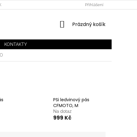
KA CFMOTO
ESSOX NÁKUP NA SPLÁTKY
Přihlášení
NÁKUPNÍ
Prázdný košík
KOŠÍK
KONTAKTY
TO
ás
PSi ledvinový pás
CFMOTO, M
Na dotaz
999 Kč