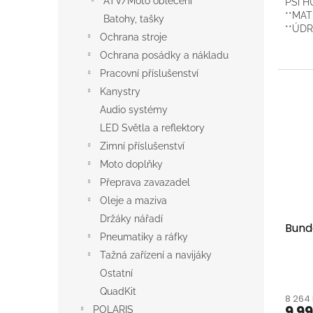
ATV/Moto oblečení
PSí H
**MAT
Batohy, tašky
**ÚDRŽ
Ochrana stroje
pouze 
neběli
Ochrana posádky a nákladu
Pracovní příslušenství
Kanystry
Audio systémy
LED Světla a reflektory
Zimní příslušenství
Moto doplňky
Přeprava zavazadel
Oleje a maziva
Držáky nářadí
Bund
Pneumatiky a ráfky
Tažná zařízení a navijáky
Ostatní
QuadKit
8 264
9 9
POLARIS