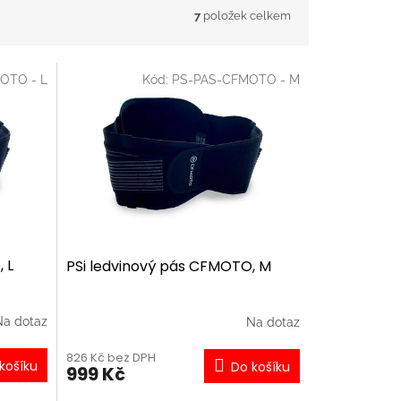
7
položek celkem
OTO - L
Kód:
PS-PAS-CFMOTO - M
 L
PSi ledvinový pás CFMOTO, M
Na dotaz
Na dotaz
826 Kč bez DPH
košíku
Do košíku
999 Kč