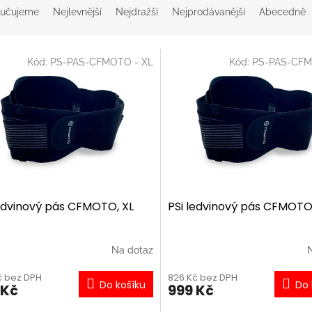
učujeme
Nejlevnější
Nejdražší
Nejprodávanější
Abecedně
Kód:
PS-PAS-CFMOTO - XL
Kód:
PS-PAS-CFM
ledvinový pás CFMOTO, XL
PSi ledvinový pás CFMOTO,
Na dotaz
č bez DPH
826 Kč bez DPH
Do košíku
Do 
 Kč
999 Kč