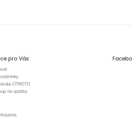
E PSí HUBÍK:** - Motocyklové
ní vyvíjí a vyrábí od roku 1990. -
lity a bezpečnosti „civilního“
ní se promítají bohaté zkušenosti
orsportu. V kombinézách PSí
 závodí jezdci MotoGP, SBK,
moto i Rally Dakar. - Kombinézy
UBÍK obléká například ambasador
O Michal „INDI“ Dokoupil,
ík na přírodních okruzích a
ce pro Vás
Facebo
elný úačstník Tourist Trophy na
vě Man.
ovat
 podmínky
 záruka CFMOTO
up na splátky
yhrazena.