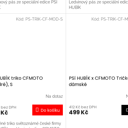
ový pás ze speciální edice PSI
Ledvinový pás ze speciální edic
K
HUBÍK
Kód:
PS-TRIK-CF-MOD-S
Kód:
PS-TRIK-CF-
HUBÍK triko CFMOTO
PSí HUBÍK x CFMOTO Tričk
ré), S
dámské
Na dotaz
412 Kč bez DPH
č bez DPH
Do košíku
499 Kč
 Kč
ěné triko světoznámé české firmy