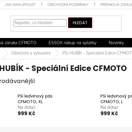
JAK NAKUPOVAT
OBCHODNÍ PODMÍNKY
PRÉMIOVÁ ZÁRU
HLEDAT
vá záruka CFMOTO
ESSOX nákup na splátky
Novinky
Oblečení a vybavení
PSí HUBÍK - Speciální Edice CFMO
 HUBÍK - Speciální Edice CFMOTO
rodávanější
PSi ledvinový pás
PSi ledvinový p
CFMOTO, XL
CFMOTO, L
Na dotaz
Na dotaz
999 Kč
999 Kč