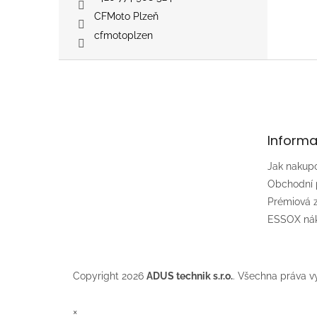
ZNAČC
CFMoto Plzeň
obleče
cfmotoplzen
Do kva
obleče
Z
z mot
HUBÍK
á
Super
p
PSí H
a
CFMOT
t
závodn
Informa
í
pravid
ostro
Jak nakup
Obchodní
Prémiová
ESSOX nák
Copyright 2026
ADUS technik s.r.o.
. Všechna práva v
×