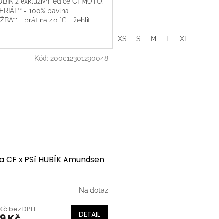
UBÍK z exkluzivní edice CFMOTO.
ERIÁL** - 100% bavlna
BA** - prát na 40 °C - žehlit
do 110°C - nečistit chemicky -
XS
S
M
L
XL
t - nesušit v sušičce
Kód:
200012301290048
a CF x PSí HUBÍK Amundsen
Na dotaz
 Kč bez DPH
DETAIL
99 Kč