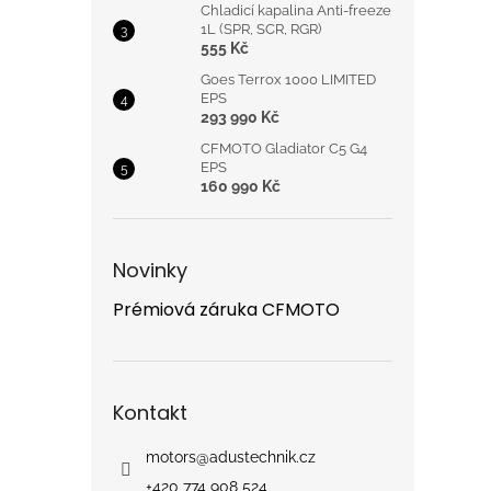
límce,
Chladicí kapalina Anti-freeze
rozšiř
1L (SPR, SCR, RGR)
na zá
555 Kč
magne
Goes Terrox 1000 LIMITED
softs
EPS
strečo
293 990 Kč
**KAPS
CFMOTO Gladiator C5 G4
kapsa
EPS
předl
160 990 Kč
3x vni
neprom
**CHR
airba
Novinky
ramen
viskóz
Prémiová záruka CFMOTO
vyjím
suchým
chráni
kapse 
1 - be
Kontakt
**SERV
kompl
motors
@
adustechnik.cz
a údr
výrob
+420 774 908 524