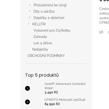
Příslušenství ke stroji
Cestov
Díly a údržba
světo
Doplňky a oblečení
vyvinu
CFMOT
KELLFRI
zip pr
Vybavení pro čtyřkolku
do ko
56
PSí H
Zahrada
svrchn
Les a dřevo
vysok
Nabíječky
polye
vazbě 
OBCHODNÍ PODMÍNKY
polyam
polyes
omezu
zvýše
Top 5 produktů
fleec
součá
700MT Adventure Centrální
proti
stojan
fleec
3 490 Kč
na pře
CFMOTO Motocykl 250Dual
rukáv
84 990 Kč
sepnu