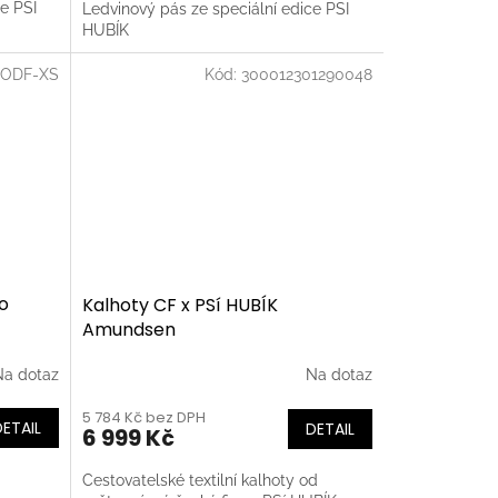
e PSI
Ledvinový pás ze speciální edice PSI
HUBÍK
MODF-XS
Kód:
300012301290048
o
Kalhoty CF x PSí HUBÍK
Amundsen
Na dotaz
Na dotaz
5 784 Kč bez DPH
DETAIL
DETAIL
6 999 Kč
Cestovatelské textilní kalhoty od