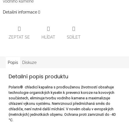
vodního kamene
Detailní informace
ZEPTAT SE
HLÍDAT
SDÍLET
Popis
Diskuze
Detailní popis produktu
Polaris® chladicí kapalina s prodlouženou životností obsahuje
technologie organických kyselin k prevenci koroze na kovových
součástech, eliminuje tvorbu vodního kamene a maximalizuje
chlazení výkonu systému.
Nemrznoucí předmíchaná směs do
chladiče, není nutné další míchání. V novém obalu v evropských
(metrických) jednotkách objemu. O
chrana proti zamrznutí do -40
°C.