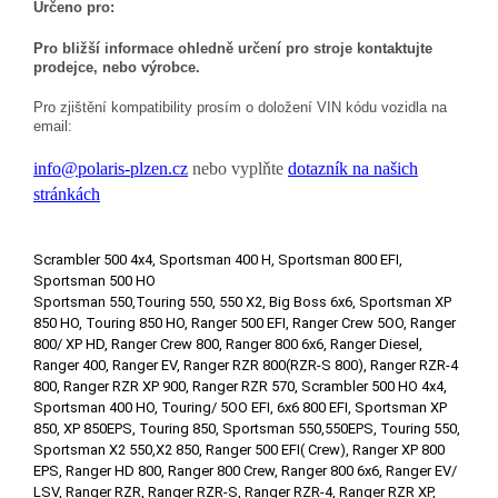
Určeno pro:
Pro bližší informace ohledně určení pro stroje kontaktujte
prodejce, nebo výrobce.
Pro zjištění kompatibility prosím o doložení VIN kódu vozidla na
email:
info@polaris-plzen.cz
nebo vyplňte
dotazník na našich
stránkách
Scrambler 500 4x4, Sportsman 400 H, Sportsman 800 EFI,
Sportsman 500 HO
Sportsman 550,Touring 550, 550 X2, Big Boss 6x6, Sportsman XP
850 HO, Touring 850 HO, Ranger 500 EFI, Ranger Crew 5OO, Ranger
800/ XP HD, Ranger Crew 800, Ranger 800 6x6, Ranger Diesel,
Ranger 400, Ranger EV, Ranger RZR 800(RZR-S 800), Ranger RZR-4
800, Ranger RZR XP 900, Ranger RZR 570, Scrambler 500 HO 4x4,
Sportsman 400 HO, Touring/ 5OO EFI, 6x6 800 EFI, Sportsman XP
850, XP 850EPS, Touring 850, Sportsman 550,550EPS, Touring 550,
Sportsman X2 550,X2 850, Ranger 500 EFI( Crew), Ranger XP 800
EPS, Ranger HD 800, Ranger 800 Crew, Ranger 800 6x6, Ranger EV/
LSV, Ranger RZR, Ranger RZR-S, Ranger RZR-4, Ranger RZR XP,