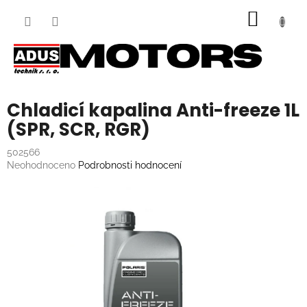
Přejít
NÁKUP
na
obsah
KOŠÍK
Chladicí kapalina Anti-freeze 1L
(SPR, SCR, RGR)
502566
Průměrné
Neohodnoceno
Podrobnosti hodnocení
hodnocení
produktu
je
0,0
z
5
hvězdiček.