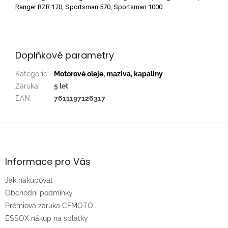
Ranger RZR 170, Sportsman 570, Sportsman 1000
Doplňkové parametry
Kategorie
:
Motorové oleje, maziva, kapaliny
Záruka
:
5 let
EAN
:
7611197126317
Z
á
p
a
Informace pro Vás
t
Jak nakupovat
í
Obchodní podmínky
Prémiová záruka CFMOTO
ESSOX nákup na splátky