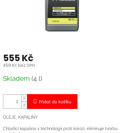
555 Kč
459 Kč bez DPH
Měrná
Skladem
(4 l)
cena:
Přidat do košíku
OLEJE, KAPALINY
Chladící kapalina s technologií proti korozi, eliminuje tvorbu