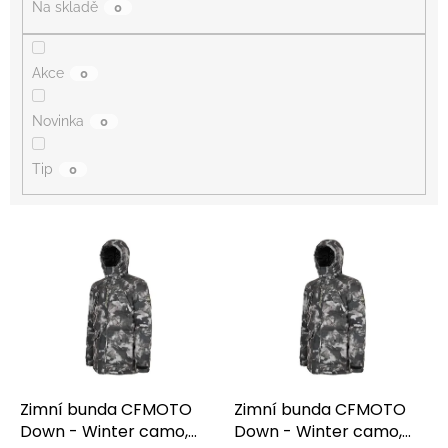
Na skladě
0
Akce
0
Novinka
0
Tip
0
V
ý
p
i
s
p
r
o
d
Zimní bunda CFMOTO
Zimní bunda CFMOTO
u
Down - Winter camo,
Down - Winter camo,