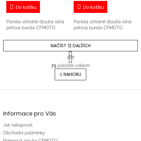
Do košíku
Do košíku
Pánská středně dlouhá silná
Pánská středně dlouhá silná
péřová bunda CFMOTO.
péřová bunda CFMOTO.
NAČÍST 12 DALŠÍCH
S
1
7
t
O
r
75
položek celkem
v
á
l
NAHORU
n
á
k
o
d
v
Z
a
á
c
á
n
í
p
í
p
a
Informace pro Vás
r
t
v
Jak nakupovat
í
k
Obchodní podmínky
y
v
Prémiová záruka CFMOTO