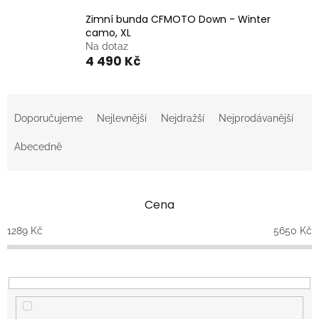
Zimní bunda CFMOTO Down - Winter
camo, XL
Na dotaz
4 490 Kč
Ř
a
Doporučujeme
Nejlevnější
Nejdražší
Nejprodávanější
z
e
Abecedně
n
í
p
Cena
r
o
1289
Kč
5650
Kč
d
u
k
t
ů