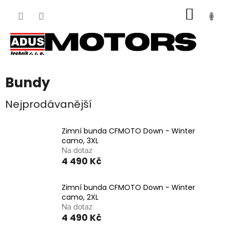
Přejít
NÁKUP
na
obsah
KOŠÍK
Bundy
Nejprodávanější
Zimní bunda CFMOTO Down - Winter
camo, 3XL
Na dotaz
4 490 Kč
Zimní bunda CFMOTO Down - Winter
camo, 2XL
Na dotaz
4 490 Kč