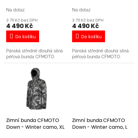
k
3XL
2XL
t
Na dotaz
Na dotaz
ů
3 711 Kč bez DPH
3 711 Kč bez DPH
4 490 Kč
4 490 Kč
Do košíku
Do košíku
Pánská středně dlouhá silná
Pánská středně dlouhá silná
péřová bunda CFMOTO.
péřová bunda CFMOTO.
Zimní bunda CFMOTO
Zimní bunda CFMOTO
Down - Winter camo, XL
Down - Winter camo, L