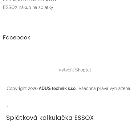
ý
ESSOX nákup na splátky
p
i
s
u
Facebook
Vytvořil Shoptet
Copyright 2026
ADUS technik s.r.o.
. Všechna práva vyhrazena.
×
Splátková kalkulačka ESSOX