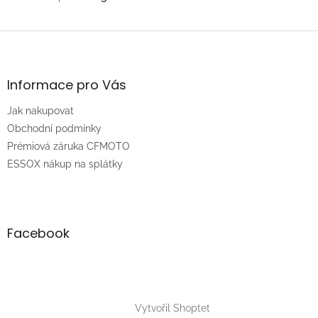
Z
á
p
a
Informace pro Vás
t
Jak nakupovat
í
Obchodní podmínky
Prémiová záruka CFMOTO
ESSOX nákup na splátky
Facebook
Vytvořil Shoptet