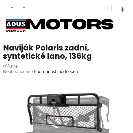
Přejít
NÁKUP
na
obsah
KOŠÍK
Naviják Polaris zadní,
syntetické lano, 136kg
2884215
Průměrné
Neohodnoceno
Podrobnosti hodnocení
hodnocení
produktu
je
0,0
z
5
hvězdiček.