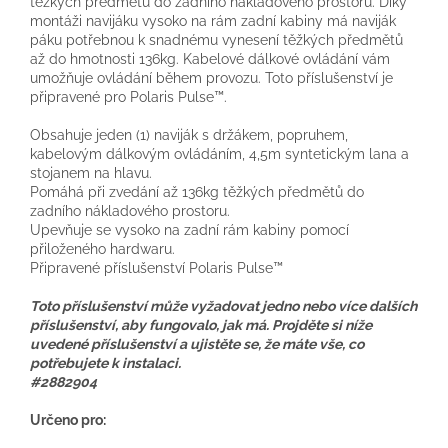
těžkých předmětů do zadního nákladového prostoru. Díky
montáži navijáku vysoko na rám zadní kabiny má naviják
páku potřebnou k snadnému vynesení těžkých předmětů
až do hmotnosti 136kg. Kabelové dálkové ovládání vám
umožňuje ovládání během provozu. Toto příslušenství je
připravené pro Polaris Pulse™.
Obsahuje jeden (1) naviják s držákem, popruhem,
kabelovým dálkovým ovládáním, 4,5m syntetickým lana a
stojanem na hlavu.
Pomáhá při zvedání až 136kg těžkých předmětů do
zadního nákladového prostoru.
Upevňuje se vysoko na zadní rám kabiny pomocí
přiloženého hardwaru.
Připravené příslušenství Polaris Pulse™
Toto příslušenství může vyžadovat jedno nebo více dalších
příslušenství, aby fungovalo, jak má. Projděte si níže
uvedené příslušenství a ujistěte se, že máte vše, co
potřebujete k instalaci.
#2882904
Určeno pro: