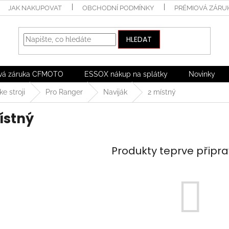
JAK NAKUPOVAT
OBCHODNÍ PODMÍNKY
PRÉMIOVÁ ZÁRU
HLEDAT
vá záruka CFMOTO
ESSOX nákup na splátky
Novinky
ke stroji
Pro Ranger
Naviják
2 místný
ístný
Produkty teprve připr