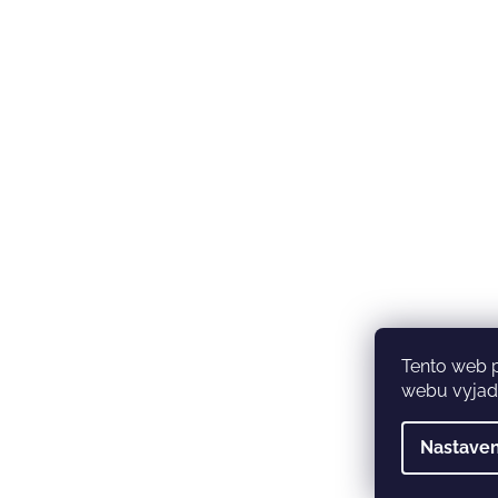
Tento web 
webu vyjadř
Nastaven