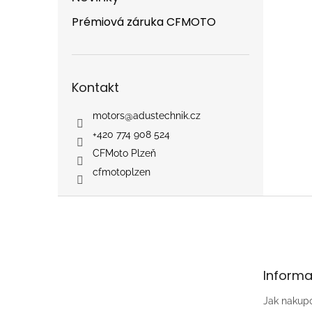
Prémiová záruka CFMOTO
Kontakt
motors
@
adustechnik.cz
+420 774 908 524
CFMoto Plzeň
cfmotoplzen
Z
á
p
a
t
Informa
í
Jak nakup