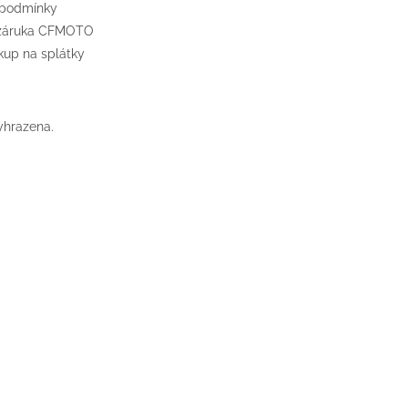
 podmínky
 záruka CFMOTO
up na splátky
yhrazena.