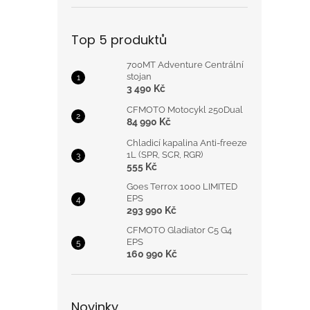
Top 5 produktů
700MT Adventure Centrální
stojan
3 490 Kč
CFMOTO Motocykl 250Dual
84 990 Kč
Chladicí kapalina Anti-freeze
1L (SPR, SCR, RGR)
555 Kč
Goes Terrox 1000 LIMITED
EPS
293 990 Kč
CFMOTO Gladiator C5 G4
EPS
160 990 Kč
Novinky