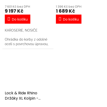
7 601 Kč bez DPH
1 396 Kč bez DPH
9 197 Kč
1 689 Kč
Do košíku
Do košíku
KAROSERIE, NOSIČE
Ohrádka do korby z odolné
oceli s povrchovou úpravou,
pro stroje Ranger
Lock & Ride Rhino
Držáky XL Kolpin -
balení 2ks