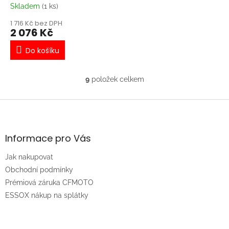
Skladem
(1 ks)
1 716 Kč bez DPH
2 076 Kč
Do košíku
9
položek celkem
O
v
l
Z
á
á
d
p
a
a
Informace pro Vás
c
t
í
Jak nakupovat
í
p
r
Obchodní podmínky
v
Prémiová záruka CFMOTO
k
ESSOX nákup na splátky
y
v
ý