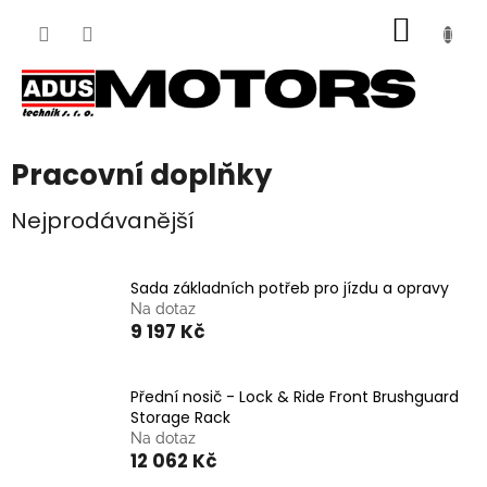
Přejít
NÁKUP
na
obsah
KOŠÍK
Pracovní doplňky
Nejprodávanější
Sada základních potřeb pro jízdu a opravy
Na dotaz
9 197 Kč
Přední nosič - Lock & Ride Front Brushguard
Storage Rack
Na dotaz
12 062 Kč