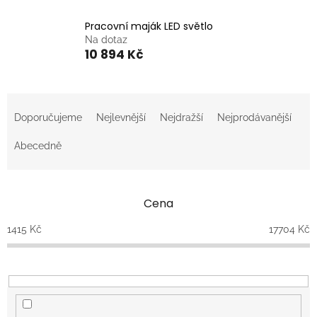
Pracovní maják LED světlo
Na dotaz
10 894 Kč
Ř
a
Doporučujeme
Nejlevnější
Nejdražší
Nejprodávanější
z
e
Abecedně
n
í
p
Cena
r
o
1415
Kč
17704
Kč
d
u
k
t
ů