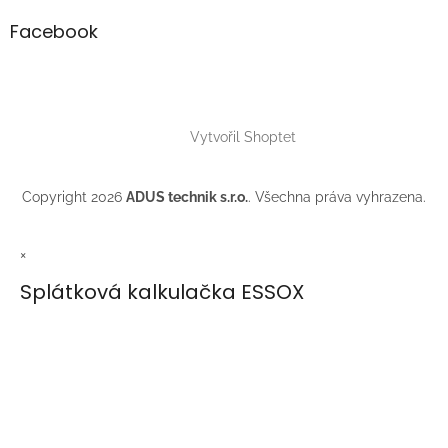
p
i
Facebook
s
u
Vytvořil Shoptet
Copyright 2026
ADUS technik s.r.o.
. Všechna práva vyhrazena.
×
Splátková kalkulačka ESSOX