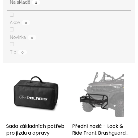
Na skladě
1
Akce
0
Novinka
0
Tip
0
V
ý
p
i
s
p
r
o
d
Sada základních potřeb
Přední nosič - Lock &
u
pro jízdu a opravy
Ride Front Brushguard