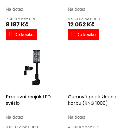
k
Storage Rack
t
Na dotaz
Na dotaz
ů
7 601 Kč bez DPH
9 969 Kč bez DPH
9 197 Kč
12 062 Kč
Do košíku
Do košíku
Pracovní maják LED
Gumová podložka na
světlo
korbu (RNG 1000)
Na dotaz
Na dotaz
9 003 Kč bez DPH
4 093 Kč bez DPH