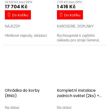
14 631 Kč bez DPH
1 170 Kč bez DPH
17 704 Kč
1 416 Kč
Do košíku
Do košíku
NÁJEZDY
KAROSERIE, DOPLŇKY
Hliníkové nájezdy, skládací
Rychloupínák k zajištění
nákladu pro stroje General,
Ranger
Ohrádka do korby
Kompletní instalace
(RNG)
zadních světel (2ks) +
spínač
Na dotaz
Na dotaz