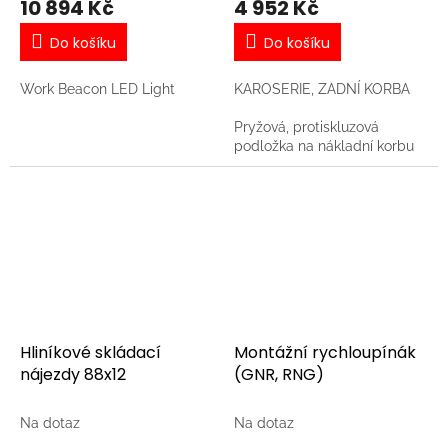
10 894 Kč
4 952 Kč
Do košíku
Do košíku
Work Beacon LED Light
KAROSERIE, ZADNÍ KORBA
Pryžová, protiskluzová
podložka na nákladní korbu
pro stroje Ranger
Hliníkové skládací
Montážní rychloupínák
nájezdy 88x12
(GNR, RNG)
Na dotaz
Na dotaz