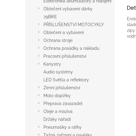
Elektronika akumulátory a nabíjení
Det
Oblečení vybavení dárky
79BIKE
Endu
slad
PŘÍSLUŠENSTVÍ MOTOCYKLY
zipy
Oblečení a vybavení
vod
Ochrana stroje
Ochrana posádky a nákladu
Pracovní příslušenství
Kanystry
Audio systémy
LED Světla a reflektory
Zimní příslušenství
Moto doplňky
Přeprava zavazadel
Oleje a maziva
Držáky nářadí
Pneumatiky a ráfky
Tažná zařízení a navijáky