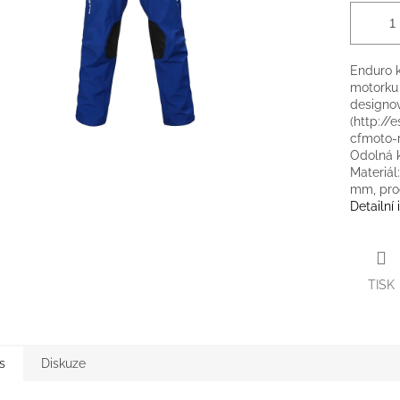
Enduro k
motorku
designo
(http:/
cfmoto-r
Odolná ků
Materiál
mm, pro
Detailní
TISK
s
Diskuze