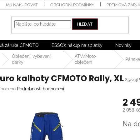
JAK NAKUPOVAT
OBCHODNÍ PODMÍNKY
PRÉMIOVÁ ZÁRU
HLEDAT
vá záruka CFMOTO
ESSOX nákup na splátky
Novinky
Oblečení, vybavení,
ATV/Moto
Pánské
dárky
oblečení
uro kalhoty CFMOTO Rally, XL
85244P
né
noceno
Podrobnosti hodnocení
ení
2 4
tu
2 058 K
Měrná
Na d
cena:
ek.