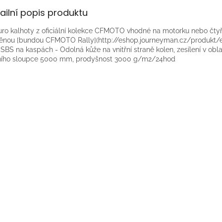
ailní popis produktu
ro kalhoty z oficiální kolekce CFMOTO vhodné na motorku nebo čty
ěnou [bundou CFMOTO Rally](http://eshop.journeyman.cz/produkt/
 SBS na kaspách - Odolná kůže na vnitřní straně kolen, zesílení v obla
ního sloupce 5000 mm, prodyšnost 3000 g/m2/24hod