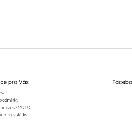
ce pro Vás
Facebo
ovat
 podmínky
 záruka CFMOTO
up na splátky