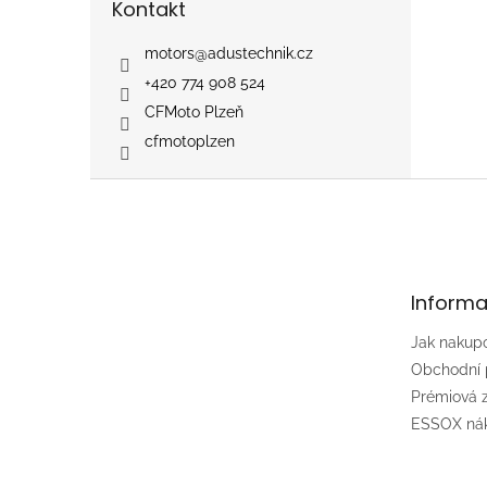
Kontakt
motors
@
adustechnik.cz
+420 774 908 524
CFMoto Plzeň
cfmotoplzen
Z
á
p
a
t
Informa
í
Jak nakup
Obchodní
Prémiová
ESSOX nák