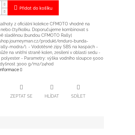
Přidat do košíku
alhoty z oficiální kolekce CFMOTO vhodné na
 nebo čtyřkolku. Doporučujeme kombinovat s
vě sladěnou [bundou CFMOTO Rally]
/eshop.journeyman.cz/produkt/enduro-bunda-
ally-modra/). - Vodotěsné zipy SBS na kaspách -
že na vnitřní straně kolen, zesílení v oblasti sedu -
: polyester - Parametry: výška vodního sloupce 5000
dyšnost 3000 g/m2/24hod
 informace
ZEPTAT SE
HLÍDAT
SDÍLET