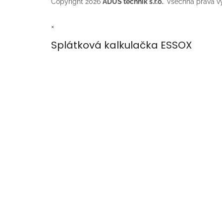
Copyright 2026
ADUS technik s.r.o.
. Všechna práva v
×
Splátková kalkulačka ESSOX