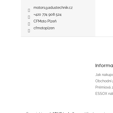
motors
@
adustechnik.cz
+420 774 908 524
CFMoto Plzeň
cfmotoplzen
Z
á
p
a
t
Informa
í
Jak nakup
Obchodní
Prémiová
ESSOX nák