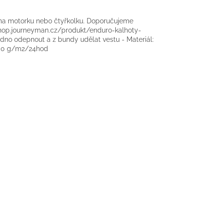
na motorku nebo čtyřkolku. Doporučujeme
hop.journeyman.cz/produkt/enduro-kalhoty-
dno odepnout a z bundy udělat vestu - Materiál:
000 g/m2/24hod