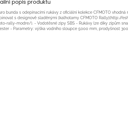
ailní popis produktu
ro bunda s odepínacími rukávy z oficiální kolekce CFMOTO vhodná 
inovat s designově sladěnými [kalhotamy CFMOTO Rally](http://es
to-rally-modre/). - Vodotěsné zipy SBS - Rukávy lze díky zipům sna
ester - Parametry: výška vodního sloupce 5000 mm, prodyšnost 3