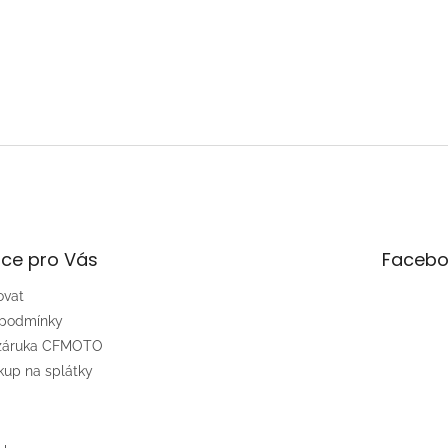
ce pro Vás
Facebo
ovat
 podmínky
 záruka CFMOTO
up na splátky