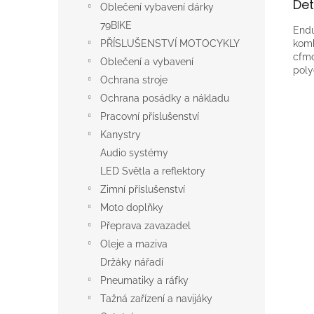
Det
Oblečení vybavení dárky
79BIKE
Endu
komb
PŘÍSLUŠENSTVÍ MOTOCYKLY
cfmo
Oblečení a vybavení
poly
Ochrana stroje
Ochrana posádky a nákladu
Pracovní příslušenství
Kanystry
Audio systémy
LED Světla a reflektory
Zimní příslušenství
Moto doplňky
Přeprava zavazadel
Oleje a maziva
Držáky nářadí
Pneumatiky a ráfky
Tažná zařízení a navijáky