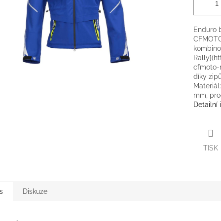
Enduro b
CFMOTO 
kombino
Rally](h
cfmoto-r
díky zip
Materiál
mm, pro
Detailní
TISK
s
Diskuze