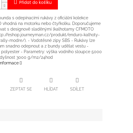
Přidat do košíku
unda s odepínacími rukávy z oficiální kolekce
vhodná na motorku nebo čtyřkolku. Doporučujeme
vat s designově sladěnými [kalhotamy CFMOTO
ttp://eshop.journeyman.cz/produkt/enduro-kalhoty-
ally-modre/). - Vodotěsné zipy SBS - Rukávy lze
ům snadno odepnout a z bundy udělat vestu -
: polyester - Parametry: výška vodního sloupce 5000
dyšnost 3000 g/m2/24hod
 informace
ZEPTAT SE
HLÍDAT
SDÍLET