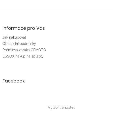
Z
á
p
a
Informace pro Vás
t
Jak nakupovat
í
Obchodní podmínky
Prémiová záruka CFMOTO
ESSOX nákup na splátky
Facebook
Vytvořil Shoptet