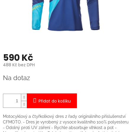
590 Kč
488 Kč bez DPH
Měrná
Na dotaz
cena:
Přidat do košíku
Motocyklový a čtyřkolkový dres z řady originálního příslušenství
CFMOTO. - Dres je vyrobený z vysoce kvalitního 100% polyesteru
- Odolný proti UV záření - Rychle absorbuje vlhkost a pot -