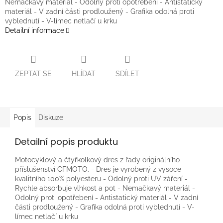
Nemačkavý materiál - Odolný proti opotřebení - Antistatický
materiál - V zadní části prodloužený - Grafika odolná proti
vyblednutí - V-límec netlačí u krku
Detailní informace
ZEPTAT SE
HLÍDAT
SDÍLET
Popis
Diskuze
Detailní popis produktu
Motocyklový a čtyřkolkový dres z řady originálního
příslušenství CFMOTO. - Dres je vyrobený z vysoce
kvalitního 100% polyesteru - Odolný proti UV záření -
Rychle absorbuje vlhkost a pot - Nemačkavý materiál -
Odolný proti opotřebení - Antistatický materiál - V zadní
části prodloužený - Grafika odolná proti vyblednutí - V-
límec netlačí u krku