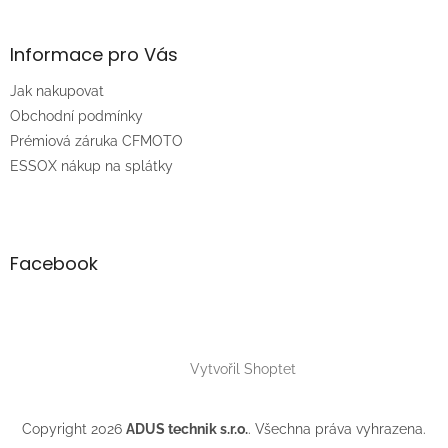
á
p
a
Informace pro Vás
t
Jak nakupovat
í
Obchodní podmínky
Prémiová záruka CFMOTO
ESSOX nákup na splátky
Facebook
Vytvořil Shoptet
Copyright 2026
ADUS technik s.r.o.
. Všechna práva vyhrazena.