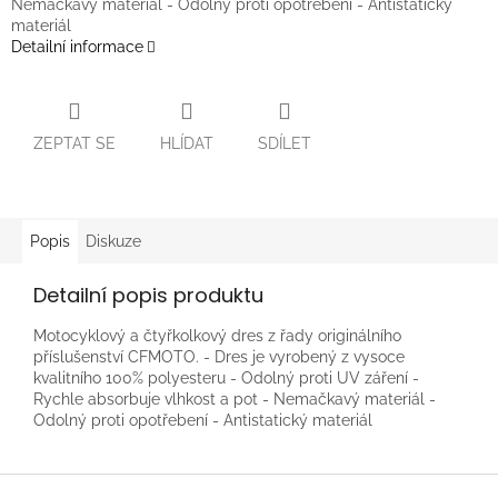
Nemačkavý materiál - Odolný proti opotřebení - Antistatický
materiál
Detailní informace
ZEPTAT SE
HLÍDAT
SDÍLET
Popis
Diskuze
Detailní popis produktu
Motocyklový a čtyřkolkový dres z řady originálního
příslušenství CFMOTO. - Dres je vyrobený z vysoce
kvalitního 100% polyesteru - Odolný proti UV záření -
Rychle absorbuje vlhkost a pot - Nemačkavý materiál -
Odolný proti opotřebení - Antistatický materiál
Z