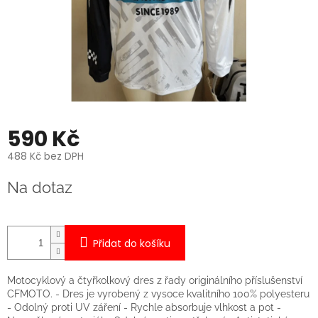
590 Kč
488 Kč bez DPH
Měrná
Na dotaz
cena:
Přidat do košíku
Motocyklový a čtyřkolkový dres z řady originálního příslušenství
CFMOTO. - Dres je vyrobený z vysoce kvalitního 100% polyesteru
- Odolný proti UV záření - Rychle absorbuje vlhkost a pot -