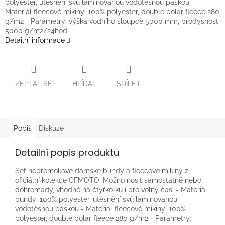
polyester, utěsnění švů laminovanou vodotěsnou páskou -
Materiál fleecové mikiny: 100% polyester, double polar fleece 280
g/m2 - Parametry: výška vodního sloupce 5000 mm, prodyšnost
5000 g/m2/24hod
Detailní informace
ZEPTAT SE
HLÍDAT
SDÍLET
Popis
Diskuze
Detailní popis produktu
Set nepromokavé dámské bundy a fleecové mikiny z
oficiální kolekce CFMOTO. Možno nosit samostatně nebo
dohromady, vhodné na čtyřkolku i pro volný čas. - Materiál
bundy: 100% polyester, utěsnění švů laminovanou
vodotěsnou páskou - Materiál fleecové mikiny: 100%
polyester, double polar fleece 280 g/m2 - Parametry: