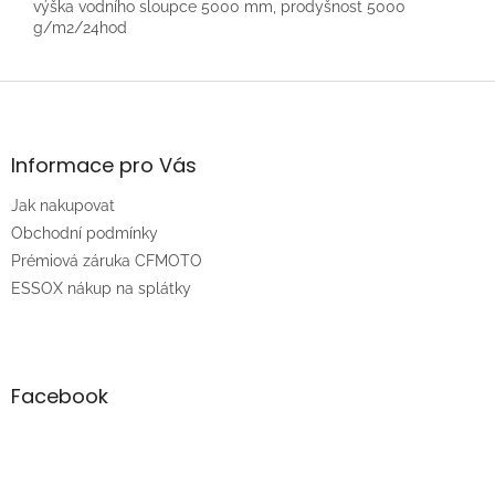
výška vodního sloupce 5000 mm, prodyšnost 5000
g/m2/24hod
Z
á
p
a
Informace pro Vás
t
Jak nakupovat
í
Obchodní podmínky
Prémiová záruka CFMOTO
ESSOX nákup na splátky
Facebook