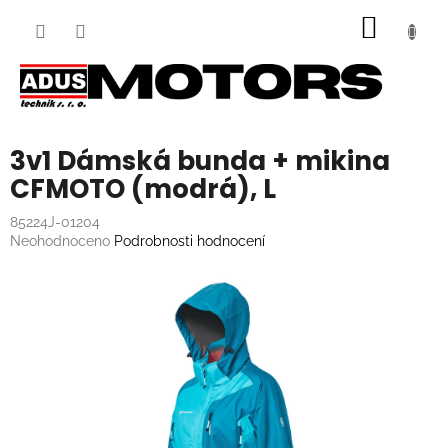
Přejít
NÁKUP
na
obsah
KOŠÍK
3v1 Dámská bunda + mikina
CFMOTO (modrá), L
85224J-01204
Průměrné
Neohodnoceno
Podrobnosti hodnocení
hodnocení
produktu
je
0,0
z
5
hvězdiček.