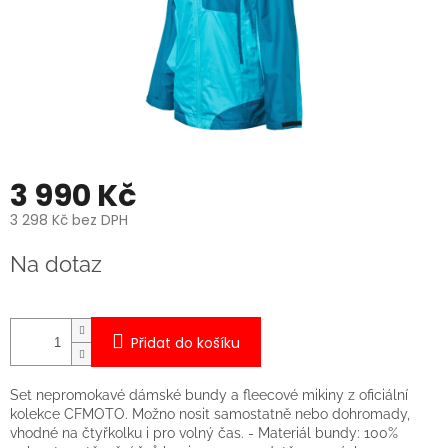
3 990 Kč
3 298 Kč bez DPH
Měrná
Na dotaz
cena:
Přidat do košíku
Set nepromokavé dámské bundy a fleecové mikiny z oficiální
kolekce CFMOTO. Možno nosit samostatně nebo dohromady,
vhodné na čtyřkolku i pro volný čas. - Materiál bundy: 100%