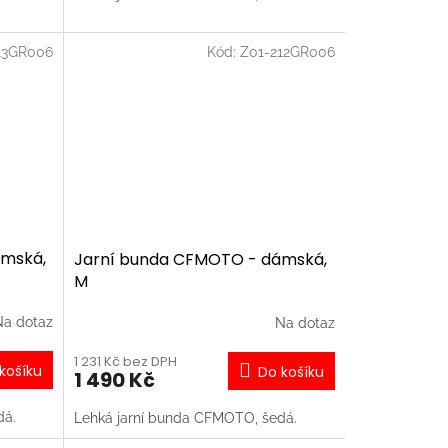
13GR006
Kód:
Z01-212GR006
ámská,
Jarní bunda CFMOTO - dámská,
M
Na dotaz
Na dotaz
1 231 Kč bez DPH
košíku
Do košíku
1 490 Kč
dá.
Lehká jarní bunda CFMOTO, šedá.