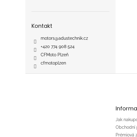
Kontakt
motors
@
adustechnik.cz
+420 774 908 524
CFMoto Plzeň
cfmotoplzen
Z
á
p
a
t
Informa
í
Jak nakup
Obchodní
Prémiová