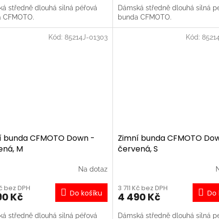
á středně dlouhá silná péřová
Dámská středně dlouhá silná p
a CFMOTO.
bunda CFMOTO.
Kód:
85214J-01303
Kód:
8521
í bunda CFMOTO Down -
Zimní bunda CFMOTO Dow
ená, M
červená, S
Na dotaz
Kč bez DPH
3 711 Kč bez DPH
Do košíku
Do 
90 Kč
4 490 Kč
á středně dlouhá silná péřová
Dámská středně dlouhá silná p