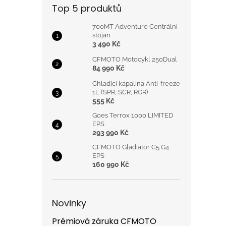
Top 5 produktů
700MT Adventure Centrální
stojan
3 490 Kč
CFMOTO Motocykl 250Dual
84 990 Kč
Chladicí kapalina Anti-freeze
1L (SPR, SCR, RGR)
555 Kč
Goes Terrox 1000 LIMITED
EPS
293 990 Kč
CFMOTO Gladiator C5 G4
EPS
160 990 Kč
Novinky
Prémiová záruka CFMOTO