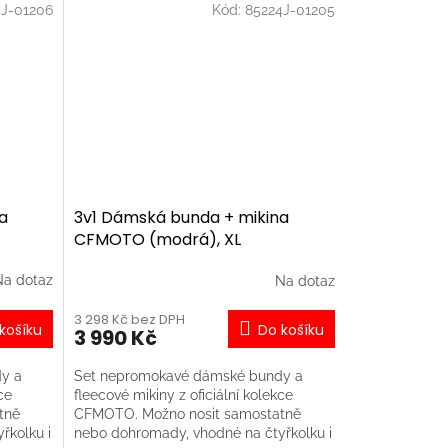
4J-01206
Kód:
85224J-01205
a
3v1 Dámská bunda + mikina
CFMOTO (modrá), XL
Na dotaz
Na dotaz
3 298 Kč bez DPH
košíku
Do košíku
3 990 Kč
y a
Set nepromokavé dámské bundy a
ce
fleecové mikiny z oficiální kolekce
tně
CFMOTO. Možno nosit samostatně
řkolku i
nebo dohromady, vhodné na čtyřkolku i