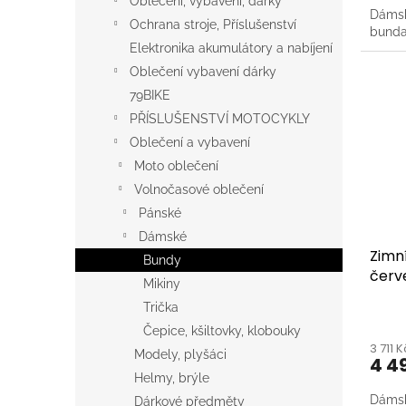
Oblečení, vybavení, dárky
Dámsk
Ochrana stroje, Příslušenství
bund
Elektronika akumulátory a nabíjení
Oblečení vybavení dárky
79BIKE
PŘÍSLUŠENSTVÍ MOTOCYKLY
Oblečení a vybavení
Moto oblečení
Volnočasové oblečení
Pánské
Dámské
Zimn
Bundy
červ
Mikiny
Trička
Čepice, kšiltovky, klobouky
3 711 
Modely, plyšáci
4 4
Helmy, brýle
Dámsk
Dárkové předměty