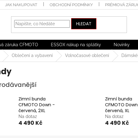
JAK NAKUPOVAT
OBCHODNÍ PODMÍNKY
PRÉMIOVÁ ZÁRU
HLEDAT
vá záruka CFMOTO
ESSOX nákup na splátky
Novinky
Oblečení a vybavení
Volnočasové oblečení
Dámské
ndy
rodávanější
Zimní bunda
Zimní bunda
CFMOTO Down -
CFMOTO Down
červená, 2XL
červená, XL
Na dotaz
Na dotaz
4 490 Kč
4 490 Kč