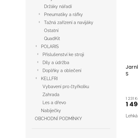
Držáky nářadí
Pneumatiky a ráfky
Tažná zařízení a navijáky
Ostatní
QuadKit
POLARIS
Příslušenství ke stroji
Díly a údržba
Jarn
Doplňky a oblečení
S
KELLFRI
Vybavení pro čtyřkolku
Zahrada
1 231 
1 4
Les a dřevo
Nabíječky
Lehká
OBCHODNÍ PODMÍNKY