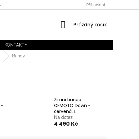
KA CFMOTO
ESSOX NÁKUP NA SPLÁTKY
Přihlášení
NÁKUPNÍ
Prázdný košík
KOŠÍK
KONTAKTY
Bundy
Zimní bunda
 -
CFMOTO Down -
červená, L
Na dotaz
4 490 Kč