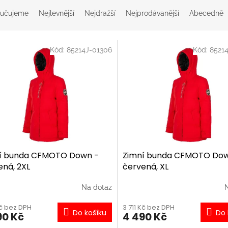
učujeme
Nejlevnější
Nejdražší
Nejprodávanější
Abecedně
Kód:
85214J-01306
Kód:
8521
í bunda CFMOTO Down -
Zimní bunda CFMOTO Dow
ená, 2XL
červená, XL
Na dotaz
Kč bez DPH
3 711 Kč bez DPH
Do košíku
Do 
90 Kč
4 490 Kč