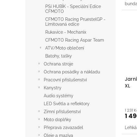
bund
PSí HUBÍK - Speciální Edice
CFMOTO
CFMOTO Racing PruestelGP -
Limitovaná edice
Rukavice - Mechanix
CFMOTO Racing Aspar Team
ATV/Moto oblečení
Batohy, tašky
Ochrana stroje
Ochrana posádky a nákladu
Jarn
Pracovní příslušenství
XL
Kanystry
Audio systémy
LED Světla a reflektory
1 231 
Zimní příslušenství
1 4
Moto doplňky
Přeprava zavazadel
Lehká
Oleje a maziva