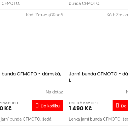
a CFMOTO.
bunda CFMOTO.
Kód:
Z01-214GR006
Kód:
Z01-2
í bunda CFMOTO - dámská,
Jarní bunda CFMOTO - d
L
Na dotaz
Kč bez DPH
1 231 Kč bez DPH
Do košíku
Do 
90 Kč
1 490 Kč
 jarní bunda CFMOTO, šedá.
Lehká jarní bunda CFMOTO, še