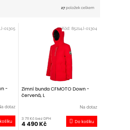
27
položek celkem
4J-01305
Kód:
85214J-01304
n -
Zimní bunda CFMOTO Down -
červená, L
Na dotaz
Na dotaz
3 711 Kč bez DPH
košíku
Do košíku
4 490 Kč