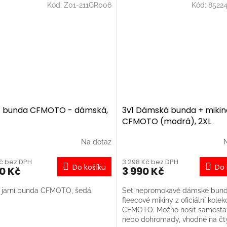
Kód:
Z01-211GR006
Kód:
8522
í bunda CFMOTO - dámská,
3v1 Dámská bunda + mikin
CFMOTO (modrá), 2XL
Na dotaz
Kč bez DPH
3 298 Kč bez DPH
Do košíku
Do 
90 Kč
3 990 Kč
 jarní bunda CFMOTO, šedá.
Set nepromokavé dámské bund
fleecové mikiny z oficiální kolek
CFMOTO. Možno nosit samosta
nebo dohromady, vhodné na čty