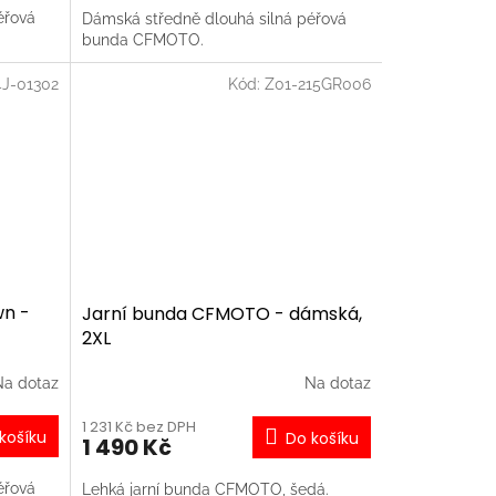
éřová
Dámská středně dlouhá silná péřová
bunda CFMOTO.
4J-01302
Kód:
Z01-215GR006
n -
Jarní bunda CFMOTO - dámská,
2XL
Na dotaz
Na dotaz
1 231 Kč bez DPH
košíku
Do košíku
1 490 Kč
éřová
Lehká jarní bunda CFMOTO, šedá.