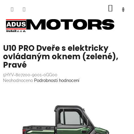
Přejít
NÁKUP
na
obsah
KOŠÍK
U10 PRO Dveře s elektricky
ovládaným oknem (zelené),
Pravé
5HYV-807200-9001-0GG00
Průměrné
Neohodnoceno
Podrobnosti hodnocení
hodnocení
produktu
je
0,0
z
5
hvězdiček.