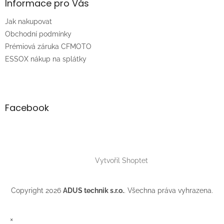
a
Informace pro Vás
t
Jak nakupovat
í
Obchodní podmínky
Prémiová záruka CFMOTO
ESSOX nákup na splátky
Facebook
Vytvořil Shoptet
Copyright 2026
ADUS technik s.r.o.
. Všechna práva vyhrazena.
×