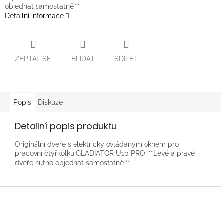
objednat samostatně.**
Detailní informace
ZEPTAT SE
HLÍDAT
SDÍLET
Popis
Diskuze
Detailní popis produktu
Originální dveře s elektricky ovládaným oknem pro
pracovní čtyřkolku GLADIATOR U10 PRO. **Levé a pravé
dveře nutno objednat samostatně.**
Z
á
p