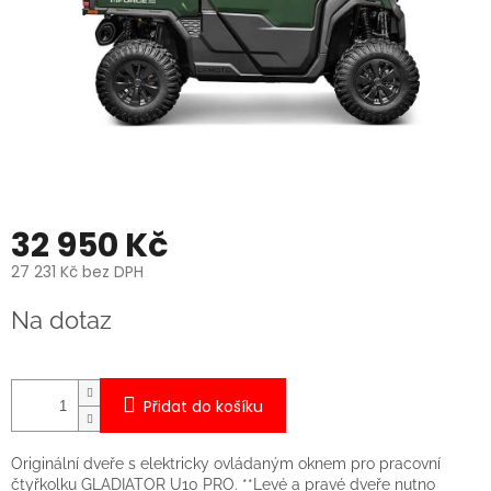
32 950 Kč
27 231 Kč bez DPH
Měrná
Na dotaz
cena:
Přidat do košíku
Originální dveře s elektricky ovládaným oknem pro pracovní
čtyřkolku GLADIATOR U10 PRO. **Levé a pravé dveře nutno