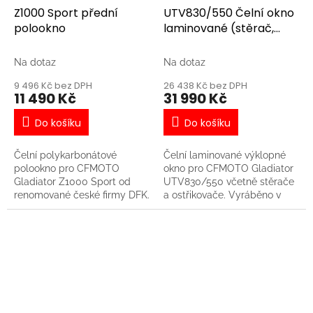
Z1000 Sport přední
UTV830/550 Čelní okno
polookno
laminované (stěrač,
ostřikovač)
Na dotaz
Na dotaz
9 496 Kč bez DPH
26 438 Kč bez DPH
11 490 Kč
31 990 Kč
Do košíku
Do košíku
Čelní polykarbonátové
Čelní laminované výklopné
polookno pro CFMOTO
okno pro CFMOTO Gladiator
Gladiator Z1000 Sport od
UTV830/550 včetně stěrače
renomované české firmy DFK.
a ostřikovače. Vyráběno v
České republice
renomovanou společností
DFK, která patří ke světové
špičce v oblasti výroby
speciálních kabin a
příslušenství.