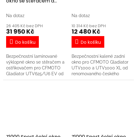
okno se stěračem a
ostřikovačem DFK
Na dotaz
Na dotaz
26 405 Kč bez DPH
10 314 Kč bez DPH
31 950 Kč
12 480 Kč
Do košíku
Do košíku
Bezpečnostní laminované
Bezpečnostní kalené zadní
výklopné okno se stěračem a
okno pro CFMOTO Gladiator
ostřikovačem pro CFMOTO
UTV1000 a UTV1000 XL od
Gladiator UTV625/U6 EV od
renomovaného českého
renomované české firmy DFK.
výrobce DFK.
Ono je vybaveno aretací pro
částečné otevření a
plynovými vzpěrami pro
zajištení okna v plně otevřené
větrací poloze **(tato poloha
není určena pro jízdu!)**. - V
ceně není zahrnuta montáž
Z1000 Sport čelní okno
Z1000 Sport čelní okno