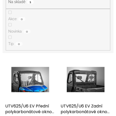
Na skladě
1
Akce
0
Novinka
0
Tip
0
V
ý
p
i
s
p
r
o
d
UTV625/U6 EV Přední
UTV625/U6 EV Zadní
u
polykarbonátové okno
polykarbonátové okno