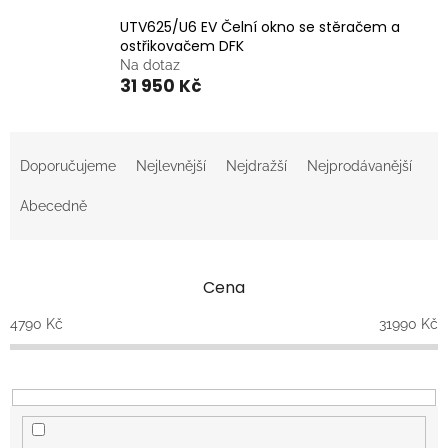
UTV625/U6 EV Čelní okno se stěračem a
ostřikovačem DFK
Na dotaz
31 950 Kč
Ř
a
Doporučujeme
Nejlevnější
Nejdražší
Nejprodávanější
z
e
Abecedně
n
í
p
Cena
r
o
4790
Kč
31990
Kč
d
u
k
t
ů