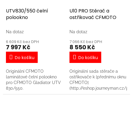
UTV830/550 čelní
U10 PRO Stěrač a
polookno
ostřikovač CFMOTO
Na dotaz
Na dotaz
6 609 Kč bez DPH
7 066 Kč bez DPH
7 997 Kč
8 550 Kč
Do košíku
Do košíku
Originální CFMOTO
Originální sada stěrače a
laminátové čelní polookno
ostřikovače k [přednímu oknu
pro CFMOTO Gladiator UTV
CFMOTO]
830/550.
(http://eshop.journeyman.cz/pr
pro-predni-okno-cfmoto-
bez-sterace-a-ostrikovace/).
- Stírací lišta o délce 400
mm vyčistí velkou plochu
čelního skla - Nádržka na
ostřikovací kapalinu s objem
2 litry - Sada obsahuje