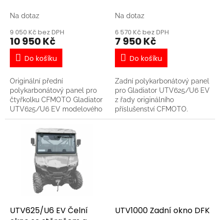
k
CFMOTO
CFMOTO
t
Na dotaz
Na dotaz
ů
9 050 Kč bez DPH
6 570 Kč bez DPH
10 950 Kč
7 950 Kč
Do košíku
Do košíku
Originální přední
Zadní polykarbonátový panel
polykarbonátový panel pro
pro Gladiator UTV625/U6 EV
čtyřkolku CFMOTO Gladiator
z řady originálního
UTV625/U6 EV modelového
příslušenství CFMOTO.
roku 2024 a novější. **BEZ
Účinně chrání posádku před
STĚRAČE A OSTŘIKOVAČE!**
povětrnostními vlivy. -
- Základní úroveň ochrany
Vyrobeno z pevného
před povětrnostními vlivy pro
nárazuvzdorného
méně náročné řidiče - okno
polykarbonátu - Odolné proti
není komaptibilní se
UV záření a povětrnostním
stěračem a ostřikovačem!
vlivům (nežloutne) - Snadná
instalace bez použití nářadí
pomocí přiložených úchytů
UTV625/U6 EV Čelní
UTV1000 Zadní okno DFK