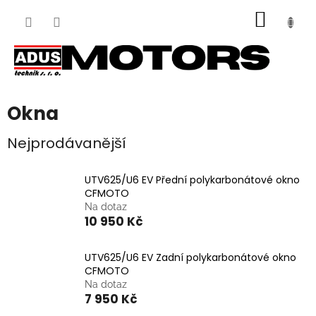
Přejít
NÁKUP
na
obsah
KOŠÍK
Okna
Nejprodávanější
UTV625/U6 EV Přední polykarbonátové okno
CFMOTO
Na dotaz
10 950 Kč
UTV625/U6 EV Zadní polykarbonátové okno
CFMOTO
Na dotaz
7 950 Kč