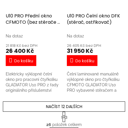
modifikovanou levou páčku
pod volant s integrovaným
ovládáním stěrače a
U10 PRO Přední okno
U10 PRO Čelní okno DFK
ostřikovače
CFMOTO (bez stěrače a
(stěrač, ostřikovač)
ostřikovače)
Na dotaz
Na dotaz
21 818 Kč bez DPH
26 405 Kč bez DPH
26 400 Kč
31 950 Kč
Do košíku
Do košíku
Elektricky výklopné čelní
Čelní laminované manuálně
okno pro pracovní čtyřkolku
výklopné okno pro čtyřkolku
GLADIATOR U10 PRO z řady
CFMOTO GLADIATOR U10
originálního příslušenství
PRO vybavené stěračem a
CFMOTO. **!!! [Stěrač s
ostřikovačem. Vyrobeno v
ostřikovačem]
České republice
NAČÍST 12 DALŠÍCH
(http://eshop.journeyman.cz/produkt/u10-
renomovanou společností
pro-sterac-a-ostrikovac-
DFK, která patří ke světové
S
1
3
cfmoto/) se prodává
špičce v oblasti výroby
t
O
r
samostatně !!!** -
speciálních kabin a
26
položek celkem
v