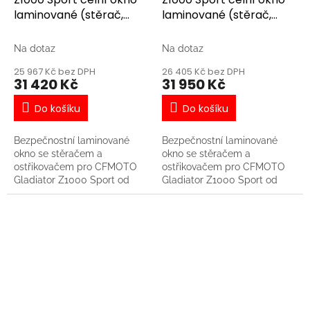
laminované (stěrač,
laminované (stěrač,
ostřikovač)
ostřikovač)
Na dotaz
Na dotaz
25 967 Kč bez DPH
26 405 Kč bez DPH
31 420 Kč
31 950 Kč
Do košíku
Do košíku
Bezpečnostní laminované
Bezpečnostní laminované
okno se stěračem a
okno se stěračem a
ostřikovačem pro CFMOTO
ostřikovačem pro CFMOTO
Gladiator Z1000 Sport od
Gladiator Z1000 Sport od
renomované české firmy DFK.
renomované české firmy DFK.