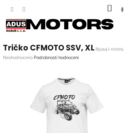
Přejít
NÁKUP
na
obsah
KOŠÍK
Tričko CFMOTO SSV, XL
85244J-00205
Průměrné
Neohodnoceno
Podrobnosti hodnocení
hodnocení
produktu
je
0,0
z
5
hvězdiček.