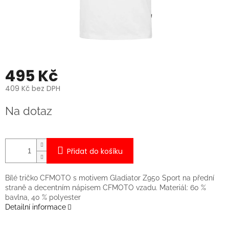
495 Kč
409 Kč bez DPH
Měrná
Na dotaz
cena:
Přidat do košíku
Bílé tričko CFMOTO s motivem Gladiator Z950 Sport na přední
straně a decentním nápisem CFMOTO vzadu. Materiál: 60 %
bavlna, 40 % polyester
Detailní informace