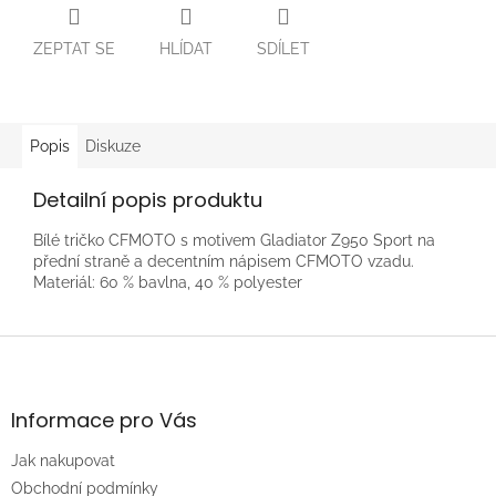
ZEPTAT SE
HLÍDAT
SDÍLET
Popis
Diskuze
Detailní popis produktu
Bílé tričko CFMOTO s motivem Gladiator Z950 Sport na
přední straně a decentním nápisem CFMOTO vzadu.
Materiál: 60 % bavlna, 40 % polyester
Z
á
p
a
Informace pro Vás
t
Jak nakupovat
í
Obchodní podmínky