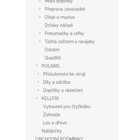
Moto doplňky
Přeprava zavazadel
Oleje a maziva
Držáky nářadí
Pneumatiky a ráfky
Tažná zařízení a navijáky
Ostatní
QuadKit
POLARIS
Příslušenství ke stroji
Díly a údržba
Doplňky a oblečení
KELLFRI
Vybavení pro čtyřkolku
Zahrada
Les a dřevo
Nabíječky
OBCHODNÍ PODMÍNKY