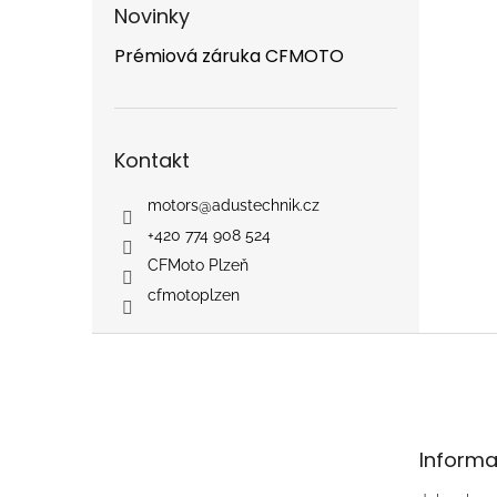
Novinky
Prémiová záruka CFMOTO
Kontakt
motors
@
adustechnik.cz
+420 774 908 524
CFMoto Plzeň
cfmotoplzen
Z
á
p
a
t
Informa
í