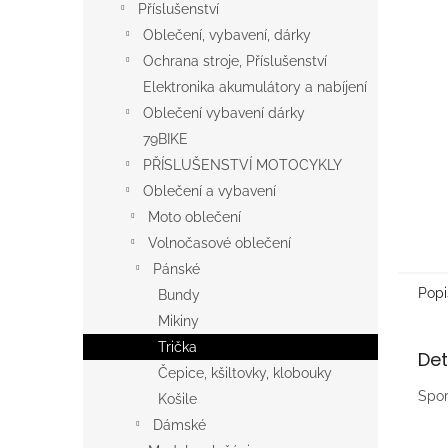
a
Příslušenství
n
Oblečení, vybavení, dárky
e
Ochrana stroje, Příslušenství
l
Elektronika akumulátory a nabíjení
Oblečení vybavení dárky
79BIKE
PŘÍSLUŠENSTVÍ MOTOCYKLY
Oblečení a vybavení
Moto oblečení
Volnočasové oblečení
Pánské
Popi
Bundy
Mikiny
Trička
Det
Čepice, kšiltovky, klobouky
Spor
Košile
Dámské