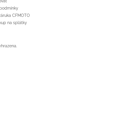
ovat
 podmínky
 záruka CFMOTO
up na splátky
yhrazena.