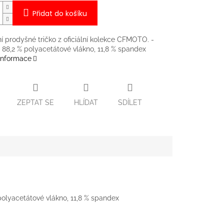
Přidat do košíku
í prodyšné tričko z oficiální kolekce CFMOTO. -
: 88,2 % polyacetátové vlákno, 11,8 % spandex
 informace
ZEPTAT SE
HLÍDAT
SDÍLET
 polyacetátové vlákno, 11,8 % spandex