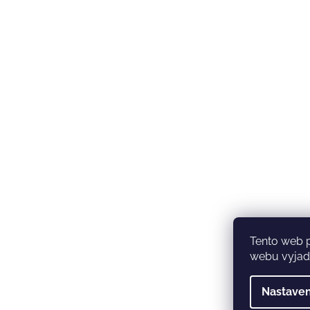
Tento web 
webu vyjadř
Nastaven