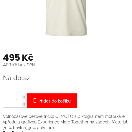
495 Kč
409 Kč bez DPH
Měrná
Na dotaz
cena:
Přidat do košíku
Volnočasové béžové tričko CFMOTO s piktogramem motorkáře
vpředu a grafikou Experience More Together na zádech. Materiál:
70 % bavlna, 30% polyfibra