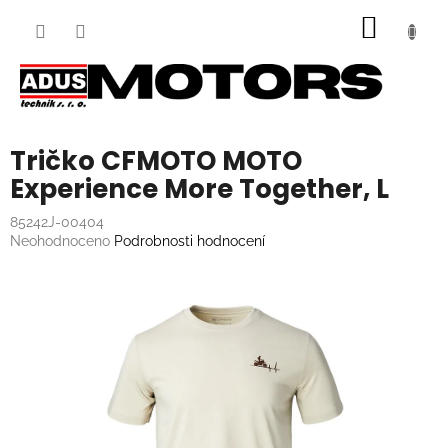
Přejít
NÁKUP
na
obsah
KOŠÍK
Tričko CFMOTO MOTO
Experience More Together, L
85242J-00404
Průměrné
Neohodnoceno
Podrobnosti hodnocení
hodnocení
produktu
je
0,0
z
5
hvězdiček.