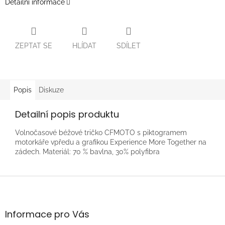
Detailní informace
ZEPTAT SE
HLÍDAT
SDÍLET
Popis
Diskuze
Detailní popis produktu
Volnočasové béžové tričko CFMOTO s piktogramem
motorkáře vpředu a grafikou Experience More Together na
zádech. Materiál: 70 % bavlna, 30% polyfibra
Z
á
p
a
Informace pro Vás