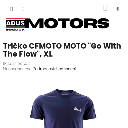
Přejít
NÁKUP
na
obsah
KOŠÍK
Tričko CFMOTO MOTO "Go With
The Flow", XL
85242J-00505
Průměrné
Neohodnoceno
Podrobnosti hodnocení
hodnocení
produktu
je
0,0
z
5
hvězdiček.