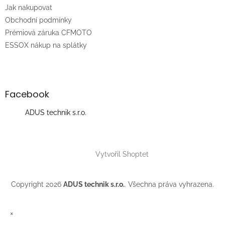
t
Jak nakupovat
í
Obchodní podmínky
Prémiová záruka CFMOTO
ESSOX nákup na splátky
Facebook
ADUS technik s.r.o.
Vytvořil Shoptet
Copyright 2026
ADUS technik s.r.o.
. Všechna práva vyhrazena.
×