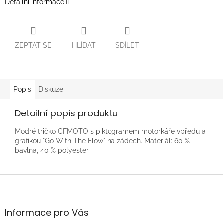
Detailní informace
ZEPTAT SE
HLÍDAT
SDÍLET
Popis
Diskuze
Detailní popis produktu
Modré tričko CFMOTO s piktogramem motorkáře vpředu a
grafikou "Go With The Flow" na zádech. Materiál: 60 %
bavlna, 40 % polyester
Z
á
p
a
Informace pro Vás