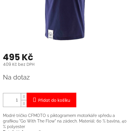
495 Kč
409 Kč bez DPH
Měrná
Na dotaz
cena:
Přidat do košíku
Modré tričko CFMOTO s piktogramem motorkáře vpředu a
grafikou "Go With The Flow" na zádech. Materiál: 60 % bavlna, 40
% polyester