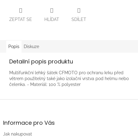
ZEPTAT SE
HLÍDAT
SDÍLET
Popis
Diskuze
Detailní popis produktu
Multifunkční lehký šátek CFMOTO pro ochranu krku před
větrem použitelný také jako izolační vrstva pod helmu nebo
čelenka. - Materiál: 100 % polyester
Z
á
p
a
Informace pro Vás
t
Jak nakupovat
í