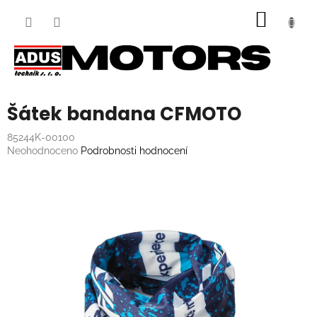
Přejít
NÁKUP
na
obsah
KOŠÍK
Šátek bandana CFMOTO
85244K-00100
Průměrné
Neohodnoceno
Podrobnosti hodnocení
hodnocení
produktu
je
0,0
z
5
hvězdiček.