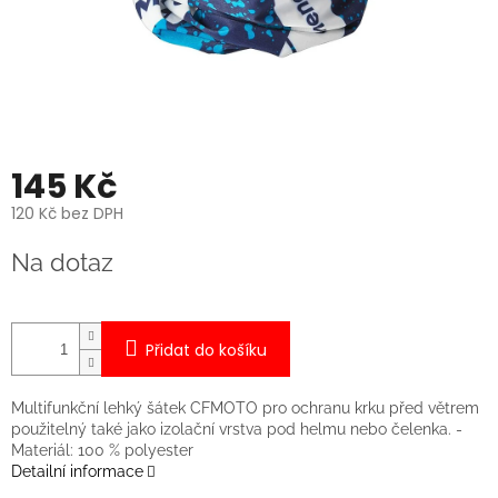
145 Kč
120 Kč bez DPH
Měrná
Na dotaz
cena:
Přidat do košíku
Multifunkční lehký šátek CFMOTO pro ochranu krku před větrem
použitelný také jako izolační vrstva pod helmu nebo čelenka. -
Materiál: 100 % polyester
Detailní informace