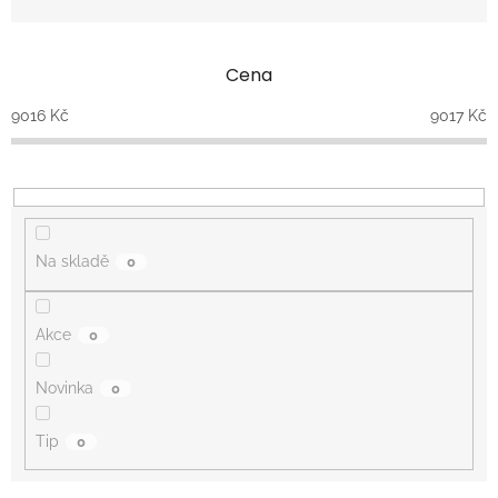
n
í
p
Cena
r
o
9016
Kč
9017
Kč
d
u
k
t
ů
Na skladě
0
Akce
0
Novinka
0
Tip
0