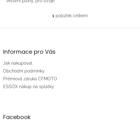
většími pluhy, pro stroje
Scrambler, Sportsman, ACE,
Polaris
1
položek celkem
O
v
l
Z
á
á
d
p
a
a
Informace pro Vás
c
t
í
Jak nakupovat
í
p
r
Obchodní podmínky
v
Prémiová záruka CFMOTO
k
ESSOX nákup na splátky
y
v
ý
p
i
Facebook
s
u