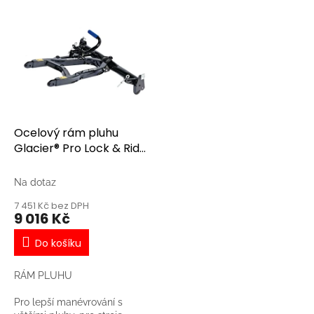
V
ý
p
i
s
p
r
o
d
Ocelový rám pluhu
u
Glacier® Pro Lock & Ride,
k
černý (ATV)
t
Na dotaz
ů
7 451 Kč bez DPH
9 016 Kč
Do košíku
RÁM PLUHU
Pro lepší manévrování s