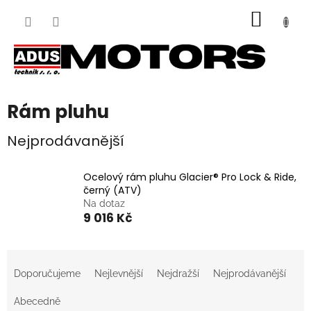
Přejít
NÁKUP
na
obsah
KOŠÍK
Rám pluhu
Nejprodávanější
Ocelový rám pluhu Glacier® Pro Lock & Ride,
černý (ATV)
Na dotaz
9 016 Kč
Ř
a
Doporučujeme
Nejlevnější
Nejdražší
Nejprodávanější
z
e
Abecedně