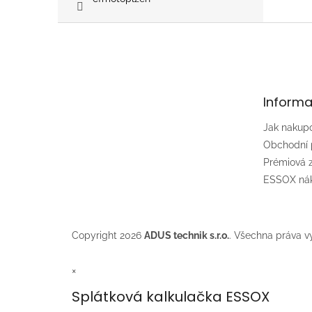
Z
á
p
a
t
Informa
í
Jak nakup
Obchodní
Prémiová
ESSOX nák
Copyright 2026
ADUS technik s.r.o.
. Všechna práva v
×
Splátková kalkulačka ESSOX