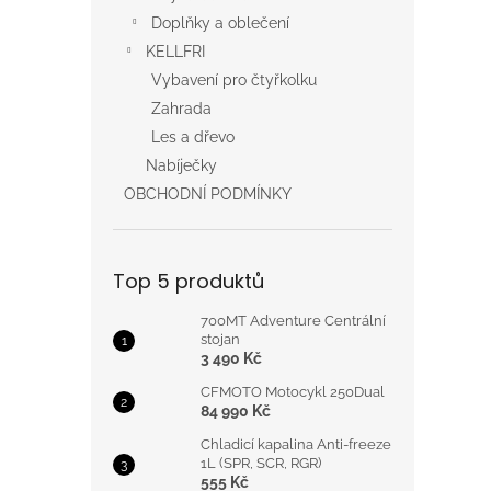
Doplňky a oblečení
KELLFRI
Vybavení pro čtyřkolku
Zahrada
Les a dřevo
Nabíječky
OBCHODNÍ PODMÍNKY
Top 5 produktů
700MT Adventure Centrální
stojan
3 490 Kč
CFMOTO Motocykl 250Dual
84 990 Kč
Chladicí kapalina Anti-freeze
1L (SPR, SCR, RGR)
555 Kč