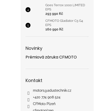
Goes Terrox 1000 LIMITED
EPS
293 990 Kč
CFMOTO Gladiator C5 G4
EPS
160 990 Kč
Novinky
Prémiová záruka CFMOTO
Kontakt
motors
@
adustechnik.cz
+420 774 908 524
CFMoto Plzeň
cfmotoplzen