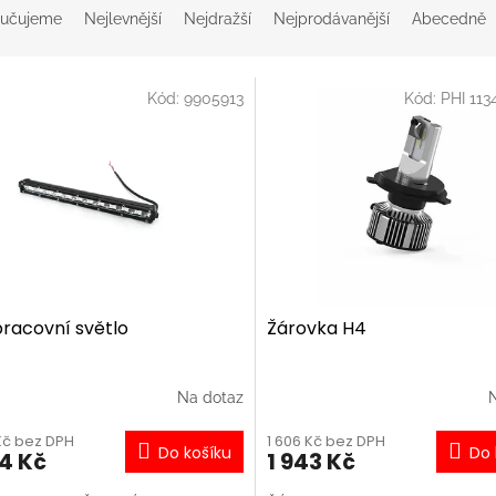
učujeme
Nejlevnější
Nejdražší
Nejprodávanější
Abecedně
Kód:
9905913
Kód:
PHI 11
pracovní světlo
Žárovka H4
Na dotaz
 Kč bez DPH
1 606 Kč bez DPH
Do košíku
Do 
84 Kč
1 943 Kč