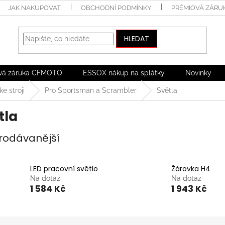
JAK NAKUPOVAT
OBCHODNÍ PODMÍNKY
PRÉMIOVÁ ZÁRU
HLEDAT
vá záruka CFMOTO
ESSOX nákup na splátky
Novinky
ke stroji
Pro Sportsman a Scrambler
Světla
tla
rodávanější
LED pracovní světlo
Žárovka H4
Na dotaz
Na dotaz
1 584 Kč
1 943 Kč