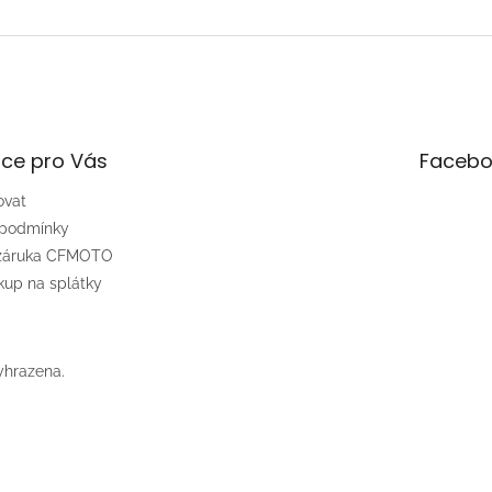
ce pro Vás
Facebo
ovat
 podmínky
 záruka CFMOTO
up na splátky
yhrazena.