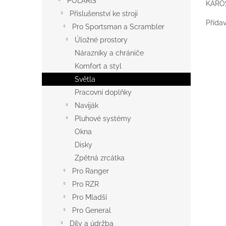
POLARIS
KARO
Příslušenství ke stroji
Přída
Pro Sportsman a Scrambler
Úložné prostory
Nárazníky a chrániče
Komfort a styl
Světla
Pracovní doplňky
Naviják
Pluhové systémy
Okna
Disky
Zpětná zrcátka
Pro Ranger
Pro RZR
Pro Mladší
Pro General
Díly a údržba