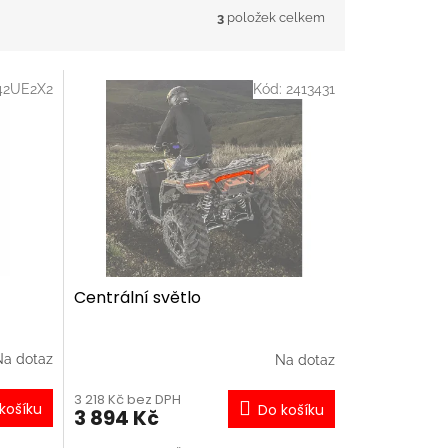
3
položek celkem
342UE2X2
Kód:
2413431
Centrální světlo
Na dotaz
Na dotaz
3 218 Kč bez DPH
košíku
Do košíku
3 894 Kč