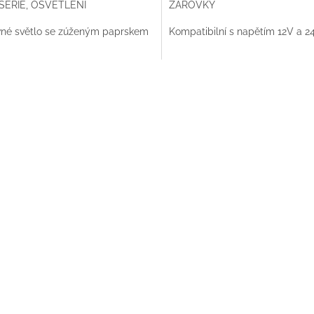
SERIE, OSVĚTLENÍ
ŽÁROVKY
vné světlo se zúženým paprskem
Kompatibilní s napětím 12V a 2
O
v
l
á
d
a
c
í
p
r
v
k
y
v
ý
p
i
s