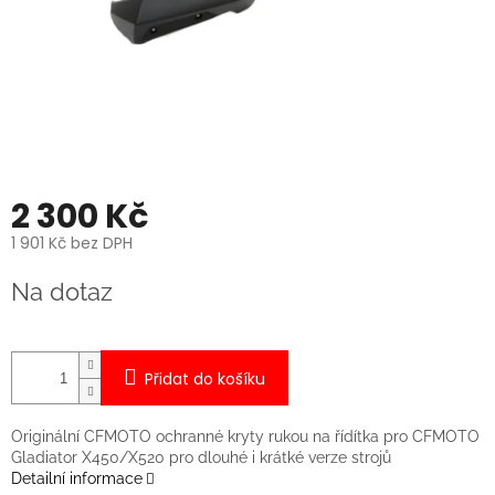
2 300 Kč
1 901 Kč bez DPH
Měrná
Na dotaz
cena:
Přidat do košíku
Originální CFMOTO ochranné kryty rukou na řídítka pro CFMOTO
Gladiator X450/X520 pro dlouhé i krátké verze strojů
Detailní informace