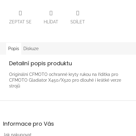
ZEPTAT SE
HLÍDAT
SDÍLET
Popis
Diskuze
Detailní popis produktu
Originální CFMOTO ochranné kryty rukou na řídítka pro
CFMOTO Gladiator X450/X520 pro dlouhé i krátké verze
strojů
Z
á
p
a
Informace pro Vás
t
Jak nakupovat