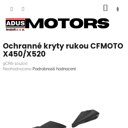
Přejít
NÁKUP
na
obsah
KOŠÍK
Ochranné kryty rukou CFMOTO
X450/X520
9CR6-101200
Průměrné
Neohodnoceno
Podrobnosti hodnocení
hodnocení
produktu
je
0,0
z
5
hvězdiček.