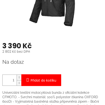
3 390 Kč
2 802 Kč bez DPH
Měrná
Na dotaz
cena:
Přidat do košíku
Univerzální textilní motocyklová bunda z oficiální kolekce
CFMOTO. - Svrchní materiál: 100% polyester (tkanina OXFORD
600D) - Vyjímatelná bavlněná vložka připevněná zipem - Boční