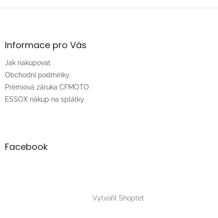
Z
á
p
a
Informace pro Vás
t
Jak nakupovat
í
Obchodní podmínky
Prémiová záruka CFMOTO
ESSOX nákup na splátky
Facebook
Vytvořil Shoptet