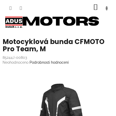
Přejít
NÁKUP
na
obsah
KOŠÍK
Motocyklová bunda CFMOTO
Pro Team, M
85244J-00803
Průměrné
Neohodnoceno
Podrobnosti hodnocení
hodnocení
produktu
je
0,0
z
5
hvězdiček.