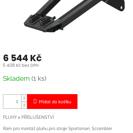
6 544 Kč
5 408 Kč bez DPH
Měrná
Skladem
(1 ks)
cena:
Přidat do košíku
PLUHY a PŘÍSLUŠENSTVÍ
Rám pro montáž pluhu pro stroje Sportsman, Scrambler