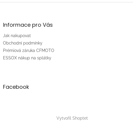
Z
á
p
a
Informace pro Vás
t
Jak nakupovat
í
Obchodní podmínky
Prémiová záruka CFMOTO
ESSOX nákup na splátky
Facebook
Vytvořil Shoptet