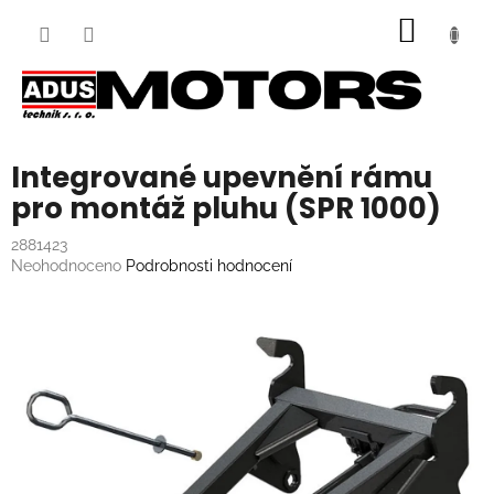
Přejít
NÁKUP
na
obsah
KOŠÍK
Integrované upevnění rámu
pro montáž pluhu (SPR 1000)
2881423
Průměrné
Neohodnoceno
Podrobnosti hodnocení
hodnocení
produktu
je
0,0
z
5
hvězdiček.