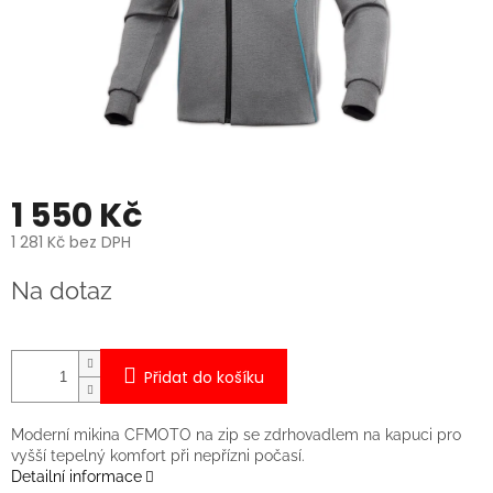
1 550 Kč
1 281 Kč bez DPH
Měrná
Na dotaz
cena:
Přidat do košíku
Moderní mikina CFMOTO na zip se zdrhovadlem na kapuci pro
vyšší tepelný komfort při nepřízni počasí.
Detailní informace