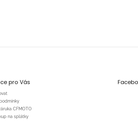
ce pro Vás
Facebo
ovat
 podmínky
 záruka CFMOTO
up na splátky