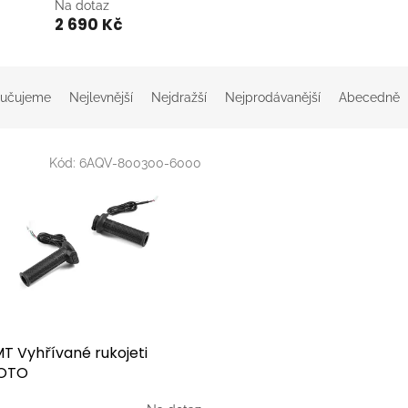
Na dotaz
2 690 Kč
učujeme
Nejlevnější
Nejdražší
Nejprodávanější
Abecedně
Kód:
6AQV-800300-6000
T Vyhřívané rukojeti
OTO