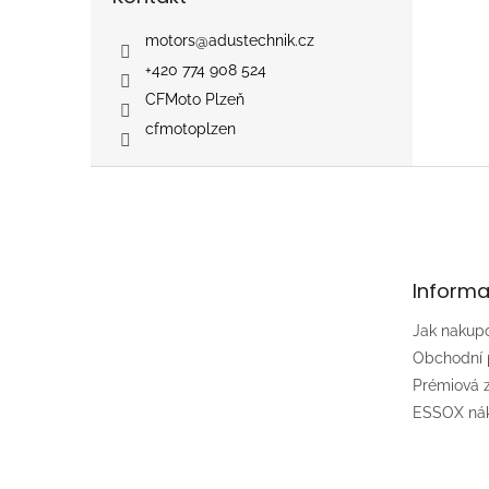
motors
@
adustechnik.cz
+420 774 908 524
CFMoto Plzeň
cfmotoplzen
Z
á
p
a
t
Informa
í
Jak nakup
Obchodní
Prémiová
ESSOX nák