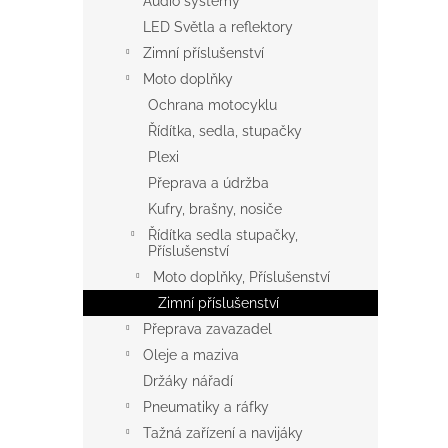
Audio systémy
LED Světla a reflektory
Zimní příslušenství
Moto doplňky
Ochrana motocyklu
Řídítka, sedla, stupačky
Plexi
Přeprava a údržba
Kufry, brašny, nosiče
Řídítka sedla stupačky,
Příslušenství
Moto doplňky, Příslušenství
Zimní příslušenství
Přeprava zavazadel
Oleje a maziva
Držáky nářadí
Pneumatiky a ráfky
Tažná zařízení a navijáky