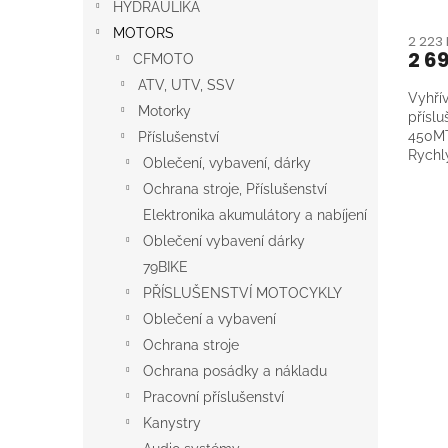
HYDRAULIKA
MOTORS
2 223
2 6
CFMOTO
ATV, UTV, SSV
Vyhřív
Motorky
přísl
450MT
Příslušenství
Rychl
Oblečení, vybavení, dárky
prach
Ochrana stroje, Příslušenství
mecha
Ovlád
Elektronika akumulátory a nabíjení
levé r
Oblečení vybavení dárky
79BIKE
PŘÍSLUŠENSTVÍ MOTOCYKLY
Oblečení a vybavení
Ochrana stroje
Ochrana posádky a nákladu
Pracovní příslušenství
Kanystry