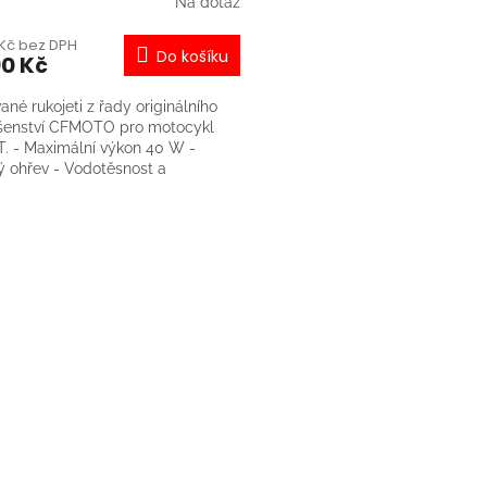
Na dotaz
 Kč bez DPH
Do košíku
90 Kč
ané rukojeti z řady originálního
ušenství CFMOTO pro motocykl
. - Maximální výkon 40 W -
ý ohřev - Vodotěsnost a
otěsnost IP67 - Vestavěný
nismus ochrany proti přehřátí -
O
ání vypínačem integrovaným do
v
ukojeti
l
á
d
a
c
í
p
r
v
k
y