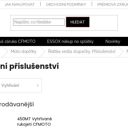
JAK NAKUPOVAT
OBCHODNÍ PODMÍNKY
PRÉMIOVÁ ZÁRU
HLEDAT
vá záruka CFMOTO
ESSOX nákup na splátky
Novinky
Moto doplňky
Řídítka sedla stupačky, Příslušenství
ní příslušenství
Vyhřívání
rodávanější
450MT Vyhřívané
rukojeti CFMOTO