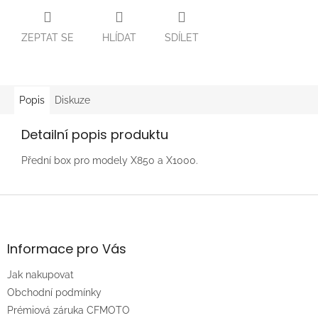
ZEPTAT SE
HLÍDAT
SDÍLET
Popis
Diskuze
Detailní popis produktu
Přední box pro modely X850 a X1000.
Z
á
p
a
Informace pro Vás
t
Jak nakupovat
í
Obchodní podmínky
Prémiová záruka CFMOTO