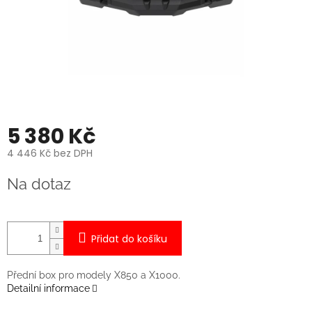
5 380 Kč
4 446 Kč bez DPH
Měrná
Na dotaz
cena:
Přidat do košíku
Přední box pro modely X850 a X1000.
Detailní informace