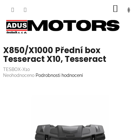
Přejít
NÁKUP
na
obsah
KOŠÍK
X850/X1000 Přední box
Tesseract X10, Tesseract
TESBOX-X10
Průměrné
Neohodnoceno
Podrobnosti hodnocení
hodnocení
produktu
je
0,0
z
5
hvězdiček.