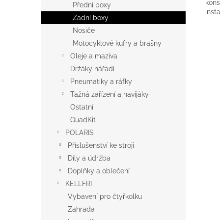
kons
Přední boxy
inst
Zadní boxy
Nosiče
Motocyklové kufry a brašny
Oleje a maziva
Držáky nářadí
Pneumatiky a ráfky
Tažná zařízení a navijáky
Ostatní
QuadKit
POLARIS
Příslušenství ke stroji
Díly a údržba
Doplňky a oblečení
KELLFRI
Vybavení pro čtyřkolku
Zahrada