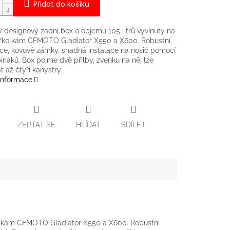
Přidat do košíku
ý designový zadní box o objemu 105 litrů vyvinutý na
yřkolkám CFMOTO Gladiator X550 a X600. Robustní
ce, kovové zámky, snadná instalace na nosič pomocí
ínáků. Box pojme dvě přilby, zvenku na něj lze
t až čtyři kanystry.
 informace
ZEPTAT SE
HLÍDAT
SDÍLET
řkolkám CFMOTO Gladiator X550 a X600. Robustní