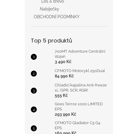
Les a dřevo
Nabíječky
OBCHODNÍ PODMÍNKY
Top 5 produktů
700MT Adventure Centrální
stojan
3 490 Kč
CFMOTO Motocykl 250Dual
84 990 Kč
Chladicí kapalina Anti-freeze
1L (SPR, SCR, RGR)
555 Kč
Goes Terrox 1000 LIMITED
EPS
293 990 Kč
CFMOTO Gladiator C5 G4
EPS
160 990 Kč