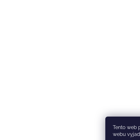
Tento web 
webu vyjadř