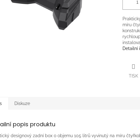
Praktick
míru čt
konstruk
rychloup
instalova
Detailní
TISK
s
Diskuze
ailní popis produktu
tický designový zadní box o objemu 105 litrů vyvinutý na míru čty