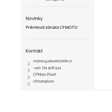
Novinky
Prémiová záruka CFMOTO
Kontakt
motors
@
adustechnik.cz
+420 774 908 524
CFMoto Plzeň
cfmotoplzen
Z
á
p
a