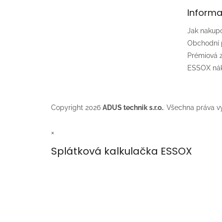
t
Informa
í
Jak nakup
Obchodní
Prémiová
ESSOX nák
Copyright 2026
ADUS technik s.r.o.
. Všechna práva v
×
Splátková kalkulačka ESSOX