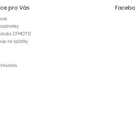
ce pro Vás
Facebo
ovat
 podmínky
 záruka CFMOTO
up na splátky
yhrazena.