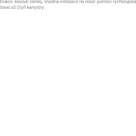
trukce, kovové zámky, snadná instalace na nosič pomocí rychloupínák
alovat až čtyři kanystry.