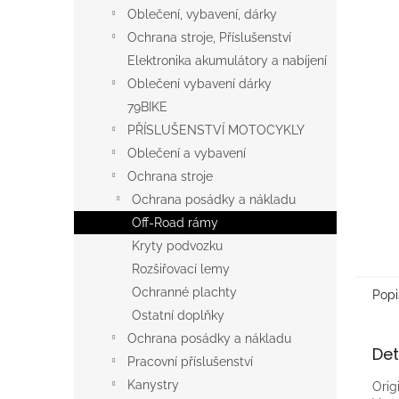
n
Oblečení, vybavení, dárky
e
Ochrana stroje, Příslušenství
l
Elektronika akumulátory a nabíjení
Oblečení vybavení dárky
79BIKE
PŘÍSLUŠENSTVÍ MOTOCYKLY
Oblečení a vybavení
Ochrana stroje
Ochrana posádky a nákladu
Off-Road rámy
Kryty podvozku
Rozšiřovací lemy
Ochranné plachty
Popi
Ostatní doplňky
Ochrana posádky a nákladu
Det
Pracovní příslušenství
Kanystry
Orig