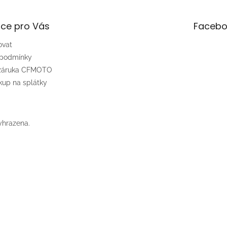
ce pro Vás
Facebo
ovat
 podmínky
 záruka CFMOTO
up na splátky
yhrazena.