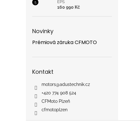
EPS
160 990 Kč
Novinky
Prémiová záruka CFMOTO
Kontakt
motors
@
adustechnik.cz
+420 774 908 524
CFMoto Plzeň
cfmotoplzen
Z
á
p