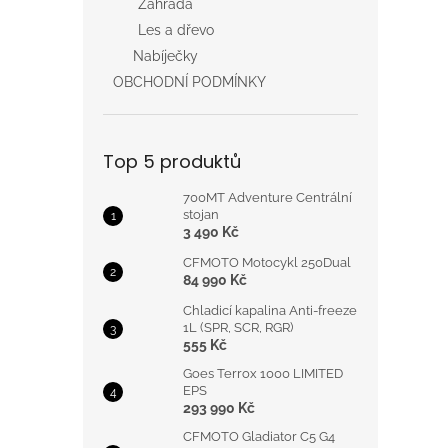
Zahrada
Les a dřevo
Nabíječky
OBCHODNÍ PODMÍNKY
Top 5 produktů
700MT Adventure Centrální
stojan
3 490 Kč
CFMOTO Motocykl 250Dual
84 990 Kč
Chladicí kapalina Anti-freeze
1L (SPR, SCR, RGR)
555 Kč
Goes Terrox 1000 LIMITED
EPS
293 990 Kč
CFMOTO Gladiator C5 G4