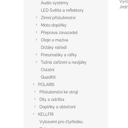
Vyro
Audio systémy
Jedn
LED Světla a reflektory
Zimní příslušenství
Moto doplňky
Přeprava zavazadel
Oleje a maziva
Držáky nářadí
Pneumatiky a ráfky
Tažná zařízení a navijáky
Ostatní
QuadKit
POLARIS
Příslušenství ke stroji
Díly a údržba
Doplňky a oblečení
KELLFRI
Vybavení pro čtyřkolku