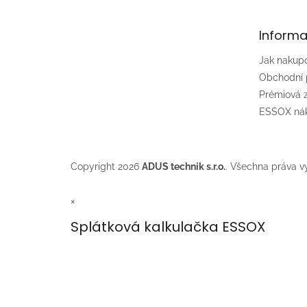
a
t
Informa
í
Jak nakup
Obchodní
Prémiová
ESSOX nák
Copyright 2026
ADUS technik s.r.o.
. Všechna práva v
×
Splátková kalkulačka ESSOX