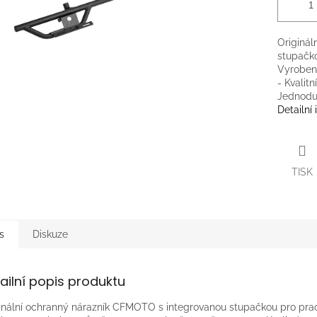
Originál
stupačko
Vyroben
- Kvalit
Jednodu
Detailní
TISK
s
Diskuze
ailní popis produktu
inální ochranný nárazník CFMOTO s integrovanou stupačkou pro pra