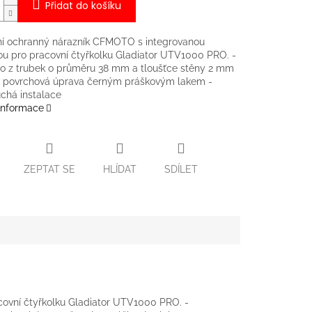
Přidat do košíku
ní ochranný nárazník CFMOTO s integrovanou
u pro pracovní čtyřkolku Gladiator UTV1000 PRO. -
o z trubek o průměru 38 mm a tloušťce stěny 2 mm
ní povrchová úprava černým práškovým lakem -
chá instalace
 informace
ZEPTAT SE
HLÍDAT
SDÍLET
covní čtyřkolku Gladiator UTV1000 PRO. -