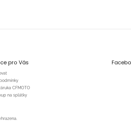
ce pro Vás
Facebo
ovat
 podmínky
 záruka CFMOTO
up na splátky
yhrazena.