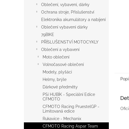
n
Oblečení, vybavení, dárky
e
Ochrana stroje, Příslušenství
l
Elektronika akumulátory a nabíjení
Oblečení vybavení dárky
79BIKE
PŘÍSLUŠENSTVÍ MOTOCYKLY
Oblečení a vybavení
Moto oblečení
Volnočasové oblečení
Modely, plyšáci
Popi
Helmy, brýle
Dárkové předměty
PSí HUBÍK - Speciální Edice
Det
CFMOTO
CFMOTO Racing PruestelGP -
Ofic
Limitovaná edice
Rukavice - Mechanix
CFMOTO Racing Aspar Team