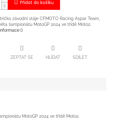
Přidat do košíku
í tričko závodní stáje CFMOTO Racing Aspar Team,
věta šampionátu MotoGP 2024 ve třídě Moto2.
 informace
ZEPTAT SE
HLÍDAT
SDÍLET
šampionátu MotoGP 2024 ve třídě Moto2.