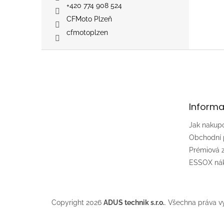
+420 774 908 524
CFMoto Plzeň
cfmotoplzen
Z
á
p
a
t
Informa
í
Jak nakup
Obchodní
Prémiová
ESSOX nák
Copyright 2026
ADUS technik s.r.o.
. Všechna práva v