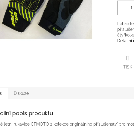
Lehké le
přísluše
čtyřkolk
Detailní
TISK
s
Diskuze
ailní popis produktu
é letní rukavice CFMOTO z kolekce originálního příslušenství pro mo