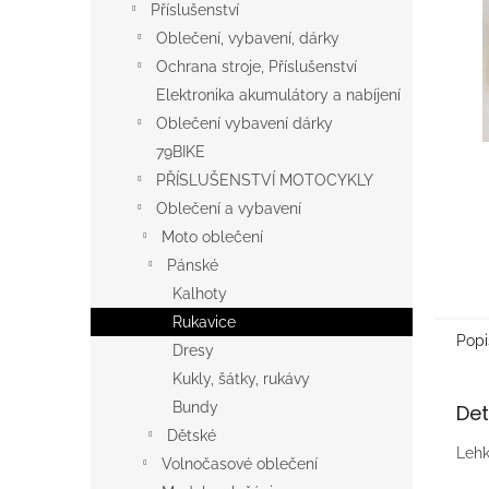
a
Příslušenství
n
Oblečení, vybavení, dárky
e
Ochrana stroje, Příslušenství
l
Elektronika akumulátory a nabíjení
Oblečení vybavení dárky
79BIKE
PŘÍSLUŠENSTVÍ MOTOCYKLY
Oblečení a vybavení
Moto oblečení
Pánské
Kalhoty
Rukavice
Popi
Dresy
Kukly, šátky, rukávy
Bundy
Det
Dětské
Lehk
Volnočasové oblečení