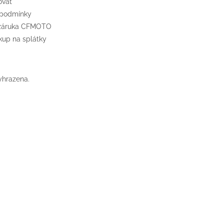
ovat
 podmínky
 záruka CFMOTO
up na splátky
yhrazena.