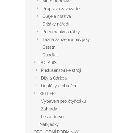
Moto doplňky
Přeprava zavazadel
Oleje a maziva
Držáky nářadí
Pneumatiky a ráfky
Tažná zařízení a navijáky
Ostatní
QuadKit
POLARIS
Příslušenství ke stroji
Díly a údržba
Doplňky a oblečení
KELLFRI
Vybavení pro čtyřkolku
Zahrada
Les a dřevo
Nabíječky
OBCHODNÍ PODMÍNKY