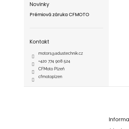
Novinky
Prémiová záruka CFMOTO
Kontakt
motors
@
adustechnik.cz
+420 774 908 524
CFMoto Plzeň
cfmotoplzen
Z
á
p
a
t
Informa
í