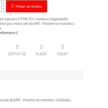
Přidat do košíku
tní rukavice CFMOTO z kolekce originálního
nství pro motocykl 800MT. Vhodné na motorku i
u.
 informace
ZEPTAT SE
HLÍDAT
SDÍLET
tocykl 800MT. Vhodné na motorku i čtyřkolku.