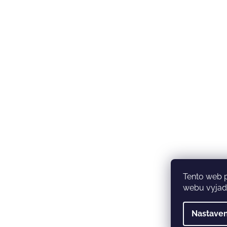
Tento web 
webu vyjadř
Nastaven