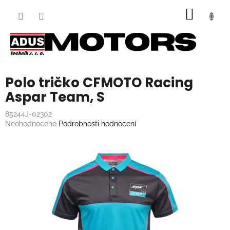
Přejít
NÁKUP
na
obsah
KOŠÍK
Polo tričko CFMOTO Racing
Aspar Team, S
85244J-02302
Průměrné
Neohodnoceno
Podrobnosti hodnocení
hodnocení
produktu
je
0,0
z
5
hvězdiček.