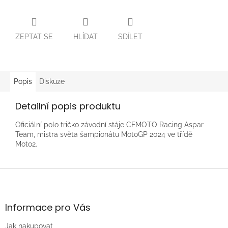
ZEPTAT SE
HLÍDAT
SDÍLET
Popis
Diskuze
Detailní popis produktu
Oficiální polo tričko závodní stáje CFMOTO Racing Aspar
Team, mistra světa šampionátu MotoGP 2024 ve třídě
Moto2.
Z
á
p
a
Informace pro Vás
t
Jak nakupovat