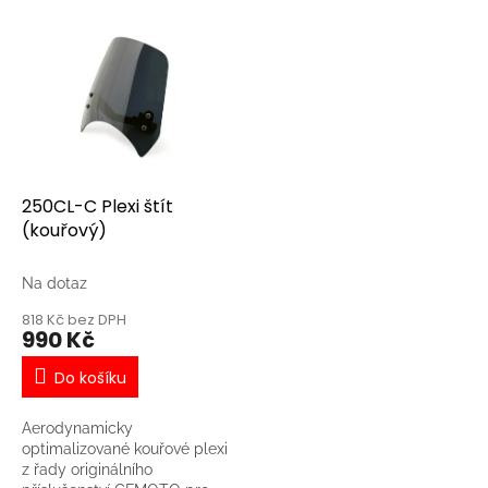
V
ý
p
i
s
p
r
o
d
250CL-C Plexi štít
u
(kouřový)
k
t
Na dotaz
ů
818 Kč bez DPH
990 Kč
Do košíku
Aerodynamicky
optimalizované kouřové plexi
z řady originálního