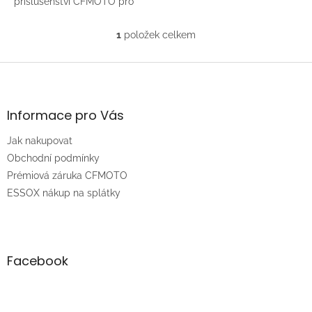
příslušenství CFMOTO pro
motocykl 250CL-C.
1
položek celkem
O
v
l
Z
á
á
d
p
a
a
Informace pro Vás
c
t
í
Jak nakupovat
í
p
r
Obchodní podmínky
v
Prémiová záruka CFMOTO
k
ESSOX nákup na splátky
y
v
ý
p
i
Facebook
s
u