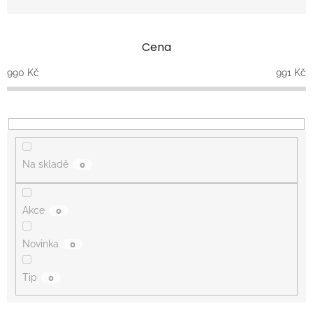
n
í
p
Cena
r
o
990
Kč
991
Kč
d
u
k
t
ů
Na skladě
0
Akce
0
Novinka
0
Tip
0