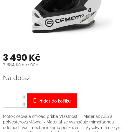
3 490 Kč
2 884 Kč bez DPH
Měrná
Na dotaz
cena:
Přidat do košíku
Motokrosová a offroad přilba Vlastnosti: - Materiál: ABS a
polyesterová vlákna. - Materiál se vyznačuje mimořádnou
odolností vůči mechanickému poškození. - Vysokým a nízkým