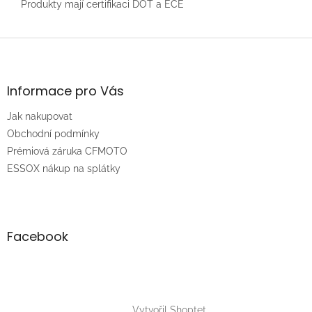
Produkty mají certifikaci DOT a ECE
Z
á
p
a
Informace pro Vás
t
Jak nakupovat
í
Obchodní podmínky
Prémiová záruka CFMOTO
ESSOX nákup na splátky
Facebook
Vytvořil Shoptet