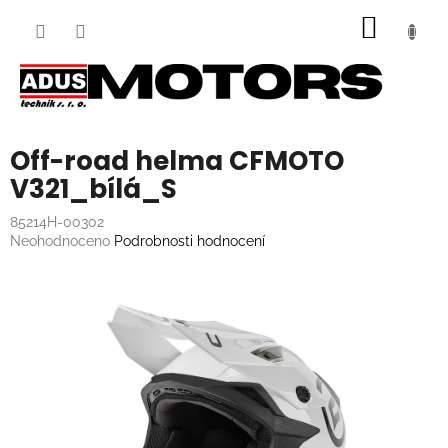
Přejít
NÁKUP
na
obsah
KOŠÍK
Off-road helma CFMOTO
V321_bílá_S
85214H-00302
Průměrné
Neohodnoceno
Podrobnosti hodnocení
hodnocení
produktu
je
0,0
z
5
hvězdiček.