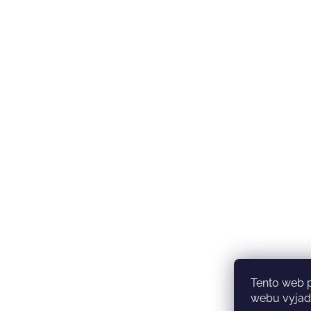
Tento web 
webu vyjadř