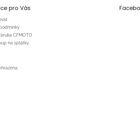
ce pro Vás
Facebo
ovat
 podmínky
 záruka CFMOTO
up na splátky
yhrazena.