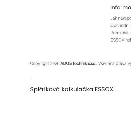
t
Informa
í
Jak nakup
Obchodní
Prémiová
ESSOX nák
Copyright 2026
ADUS technik s.r.o.
. Všechna práva v
×
Splátková kalkulačka ESSOX