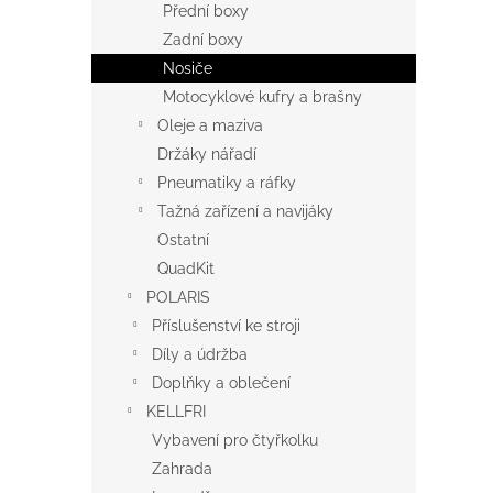
Přední boxy
Zadní boxy
Nosiče
Motocyklové kufry a brašny
Oleje a maziva
Držáky nářadí
Pneumatiky a ráfky
Tažná zařízení a navijáky
Ostatní
QuadKit
POLARIS
Příslušenství ke stroji
Díly a údržba
Doplňky a oblečení
KELLFRI
Vybavení pro čtyřkolku
Zahrada