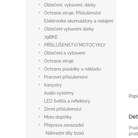
n
Oblečení, vybavení, dárky
e
Ochrana stroje, Příslušenství
l
Elektronika akumulátory a nabíjení
Oblečení vybavení dárky
79BIKE
PŘÍSLUŠENSTVÍ MOTOCYKLY
Oblečení a vybavení
Ochrana stroje
Ochrana posádky a nákladu
Pracovní příslušenství
Kanystry
Audio systémy
Popi
LED Světla a reflektory
Zimní příslušenství
Det
Moto doplňky
Přeprava zavazadel
Prak
Náhradní díly boxů
prod