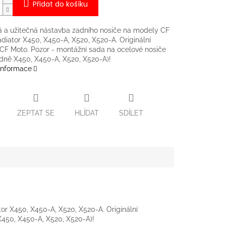
Přidat do košíku
á a užitečná nástavba zadního nosiče na modely CF
diator X450, X450-A, X520, X520-A. Originální
CF Moto. Pozor - montážní sada na ocelové nosiče
dně X450, X450-A, X520, X520-A)!
 informace
ZEPTAT SE
HLÍDAT
SDÍLET
or X450, X450-A, X520, X520-A. Originální
X450, X450-A, X520, X520-A)!