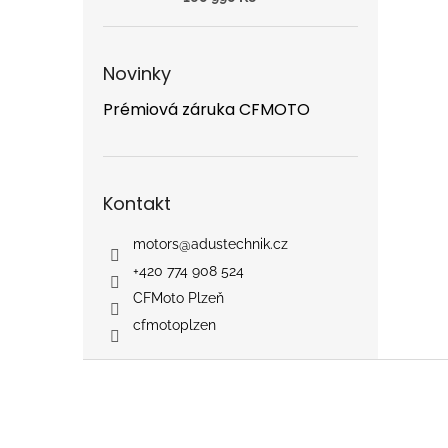
Novinky
Prémiová záruka CFMOTO
Kontakt
motors
@
adustechnik.cz
+420 774 908 524
CFMoto Plzeň
cfmotoplzen
Z
á
p
a