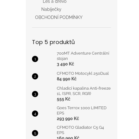
Les a dřevo
Nabíječky
OBCHODNÍ PODMÍNKY
Top 5 produktů
700MT Adventure Centrální
stojan
3 490 Kč
CFMOTO Motocykl 250Dual
84 990 Kč
Chladicí kapalina Anti-freeze
1L (SPR, SCR, RGR)
555 Kč
Goes Terrox 1000 LIMITED
EPS
293 990 Kč
CFMOTO Gladiator C5 G4
EPS
160 990 Kč